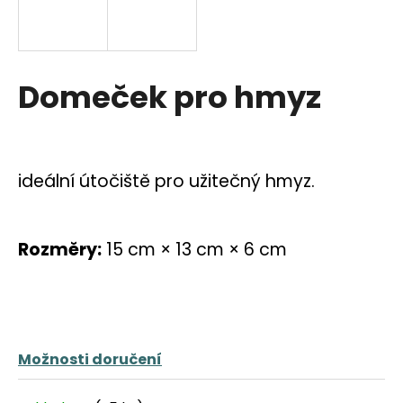
a
j
í
Domeček pro hmyz
t
?
ideální útočiště pro užitečný hmyz.
HLEDAT
Rozměry:
15 cm
×
13 cm
×
6 cm
D
o
p
o
Možnosti doručení
r
u