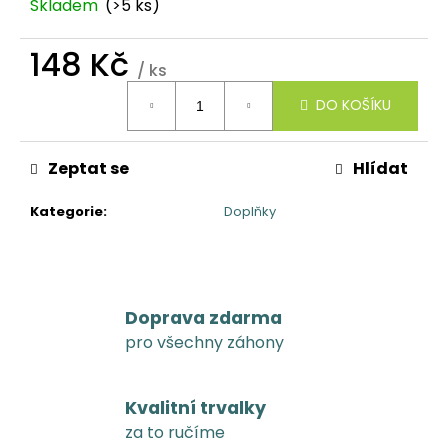
č
Skladem
(>5 ks)
u
j
148 Kč
e
/ ks
m
Měrná
DO KOŠÍKU
e
cena:
Zeptat se
Hlídat
Kategorie
:
Doplňky
Doprava zdarma
pro všechny záhony
Kvalitní trvalky
za to ručíme