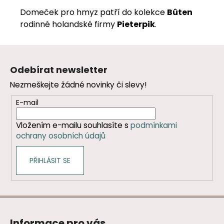
Domeček pro hmyz patří do kolekce
Bûten
rodinné holandské firmy
Pieterpik
.
Z
á
Odebírat newsletter
p
Nezmeškejte žádné novinky či slevy!
a
t
E-mail
í
Vložením e-mailu souhlasíte s
podmínkami
ochrany osobních údajů
PŘIHLÁSIT SE
Informace pro vás