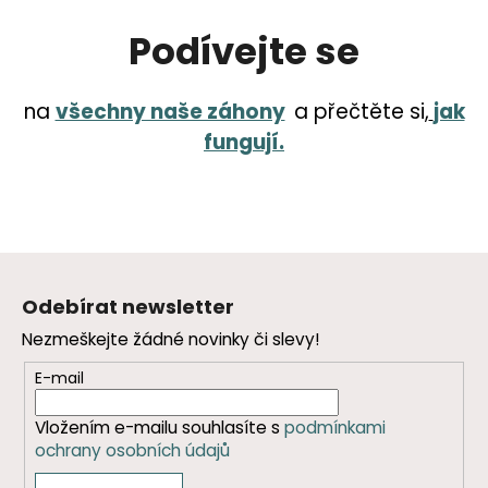
Podívejte se
na
všechny naše záhony
a přečtěte si,
jak
fungují.
Z
á
Odebírat newsletter
p
Nezmeškejte žádné novinky či slevy!
a
t
E-mail
í
Vložením e-mailu souhlasíte s
podmínkami
ochrany osobních údajů