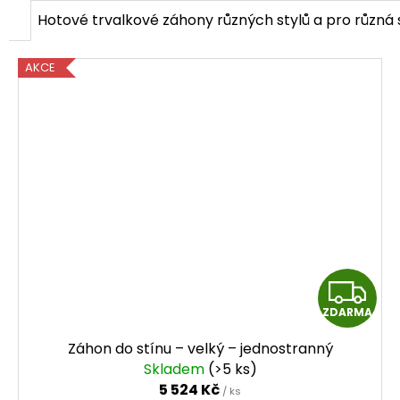
č
Hotové trvalkové záhony různých stylů a pro různá 
u
j
e
AKCE
m
e
Z
ZDARMA
D
Záhon do stínu – velký – jednostranný
A
Skladem
(>5 ks)
5 524 Kč
/ ks