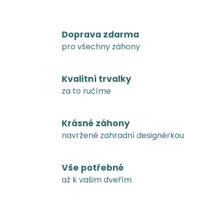
a
j
Doprava zdarma
í
pro všechny záhony
t
?
Kvalitní trvalky
za to ručíme
HLEDAT
Krásné záhony
navržené zahradní designérkou
D
o
Vše potřebné
p
až k vašim dveřím
o
r
u