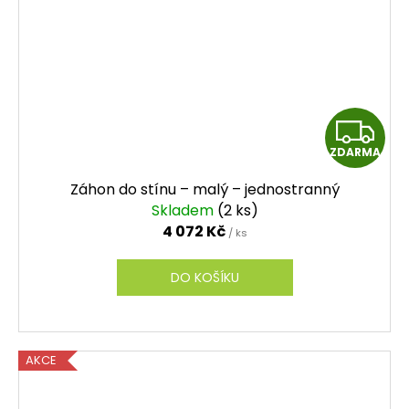
Z
ZDARMA
D
Záhon do stínu – malý – jednostranný
A
Skladem
(2 ks)
4 072 Kč
/ ks
R
M
DO KOŠÍKU
A
AKCE