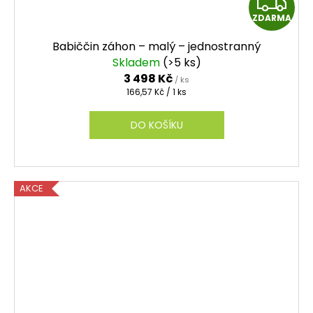
Z
ZDARMA
D
Babiččin záhon – malý – jednostranný
A
Skladem
(>5 ks)
3 498 Kč
/ ks
R
Měrná
166,57 Kč / 1 ks
cena:
M
DO KOŠÍKU
A
AKCE