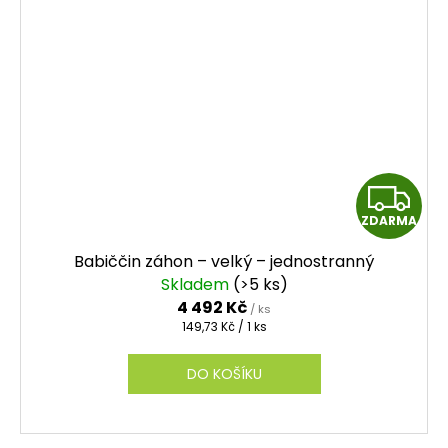
Z
ZDARMA
D
Babiččin záhon – velký – jednostranný
A
Skladem
(>5 ks)
4 492 Kč
/ ks
R
Měrná
149,73 Kč / 1 ks
cena:
M
DO KOŠÍKU
A