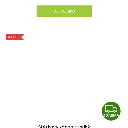
R
M
DO KOŠÍKU
A
AKCE
Z
ZDARMA
D
Štěrkový záhon – velký