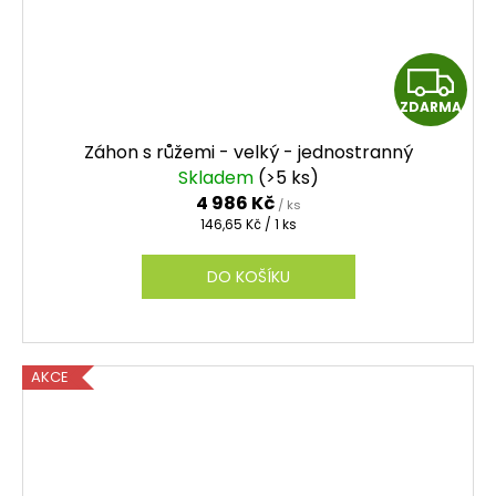
Z
ZDARMA
D
Záhon s růžemi - velký - jednostranný
A
Skladem
(>5 ks)
4 986 Kč
/ ks
R
Měrná
146,65 Kč / 1 ks
cena:
M
DO KOŠÍKU
A
AKCE