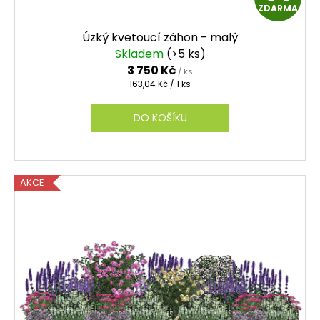
ZDARMA
D
Úzký kvetoucí záhon - malý
A
Skladem
(>5 ks)
3 750 Kč
/ ks
R
Měrná
163,04 Kč / 1 ks
cena:
M
DO KOŠÍKU
A
AKCE