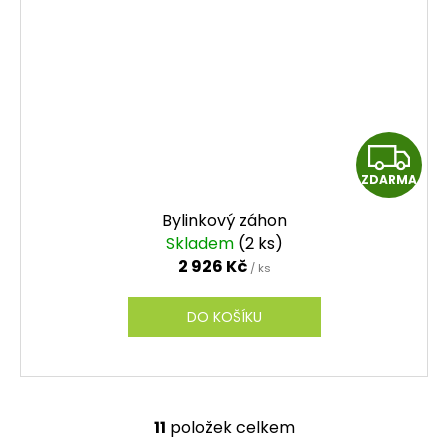
Z
ZDARMA
D
Bylinkový záhon
A
Skladem
(2 ks)
2 926 Kč
/ ks
R
M
DO KOŠÍKU
A
11
položek celkem
O