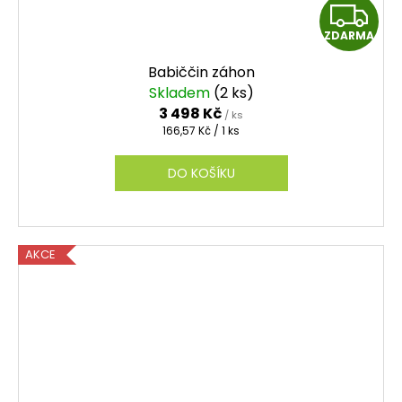
Z
ZDARMA
D
Babiččin záhon
A
Skladem
(2 ks)
3 498 Kč
/ ks
R
Měrná
166,57 Kč / 1 ks
cena:
M
DO KOŠÍKU
A
AKCE