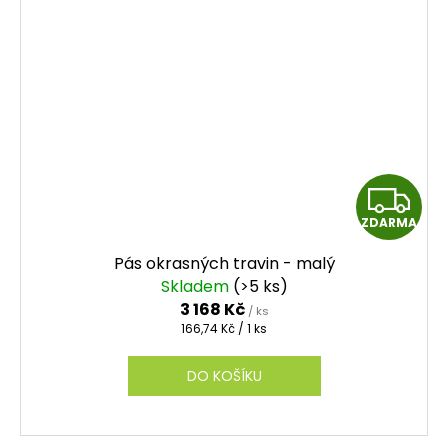
Z
ZDARMA
D
Pás okrasných travin - malý
A
Skladem
(>5 ks)
3 168 Kč
/ ks
R
Měrná
166,74 Kč / 1 ks
cena:
M
DO KOŠÍKU
A