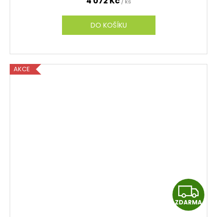
4 072 Kč
/ ks
R
M
DO KOŠÍKU
A
AKCE
Z
ZDARMA
D