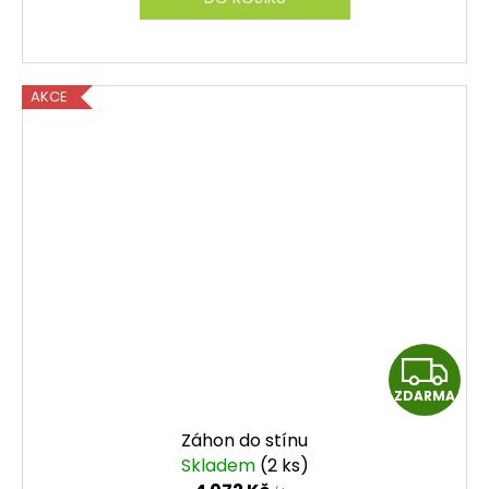
A
AKCE
Z
ZDARMA
D
Záhon do stínu
A
Skladem
(2 ks)