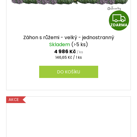
Z
ZDARMA
D
Záhon s růžemi - velký - jednostranný
A
Skladem
(>5 ks)
4 986 Kč
/ ks
R
Měrná
146,65 Kč / 1 ks
cena:
M
DO KOŠÍKU
A
AKCE