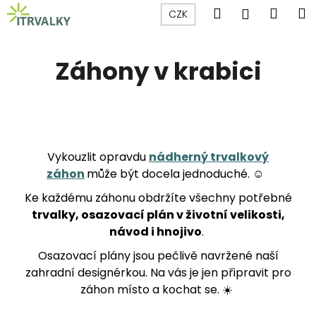
K
Přejít
Hledat
Náku
M
Přihlášen
CZK
na
o
obsah
Zpět
Zpět
košík
š
í
Záhony v krabici
C
k
o
p
o
t
Vykouzlit opravdu
nádherný trvalkový
ř
záhon
může být docela jednoduché. ☺️
e
Ke každému záhonu obdržíte všechny potřebné
b
trvalky, osazovací plán v životní velikosti,
u
návod i hnojivo
.
j
Osazovací plány jsou pečlivě navržené naší
e
zahradní designérkou. Na vás je jen připravit pro
t
záhon místo a kochat se. ☀️
e
n