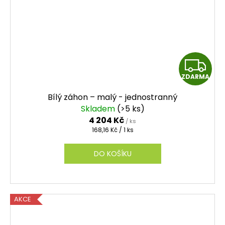
Z
ZDARMA
D
Bílý záhon – malý - jednostranný
A
Skladem
(>5 ks)
4 204 Kč
/ ks
R
Měrná
168,16 Kč / 1 ks
cena:
M
DO KOŠÍKU
A
AKCE