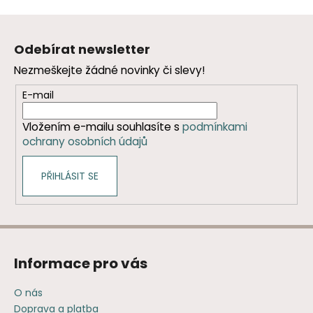
v
Z
l
á
á
Odebírat newsletter
d
p
a
Nezmeškejte žádné novinky či slevy!
a
c
t
E-mail
í
í
p
Vložením e-mailu souhlasíte s
podmínkami
r
ochrany osobních údajů
v
k
y
PŘIHLÁSIT SE
v
ý
p
i
s
Informace pro vás
u
O nás
Doprava a platba