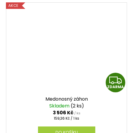
AKCE
Z
ZDARMA
D
Medonosný záhon
A
Skladem
(2 ks)
3 506 Kč
/ ks
R
Měrná
159,36 Kč / 1 ks
cena:
M
DO KOŠÍKU