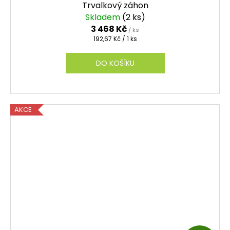
Trvalkový záhon
A
Skladem
(2 ks)
3 468 Kč
/ ks
R
Měrná
192,67 Kč / 1 ks
cena:
M
DO KOŠÍKU
A
AKCE