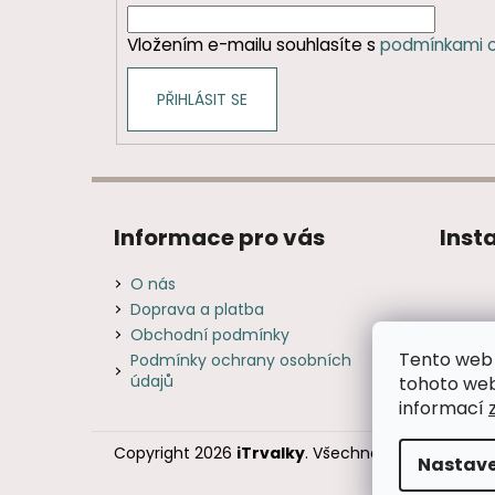
í
Vložením e-mailu souhlasíte s
podmínkami o
PŘIHLÁSIT SE
Informace pro vás
Inst
O nás
Doprava a platba
Obchodní podmínky
Tento web 
Podmínky ochrany osobních
údajů
tohoto webu
informací
Copyright 2026
iTrvalky
. Všechna práva vyhraze
Nastave