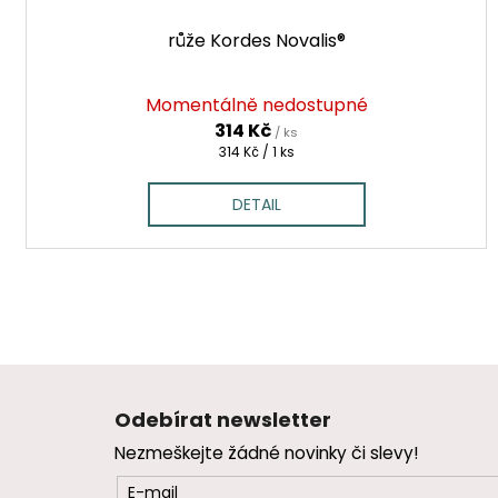
růže Kordes Novalis®
Momentálně nedostupné
314 Kč
/ ks
Měrná
314 Kč / 1 ks
cena:
DETAIL
Z
á
Odebírat newsletter
p
Nezmeškejte žádné novinky či slevy!
a
t
E-mail