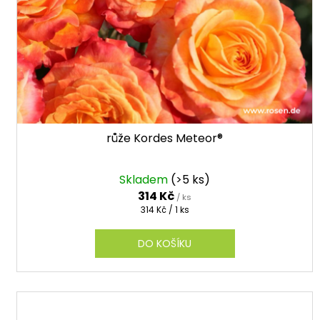
r
o
d
u
k
t
ů
růže Kordes Meteor®
Skladem
(>5 ks)
314 Kč
/ ks
Měrná
314 Kč / 1 ks
cena:
DO KOŠÍKU