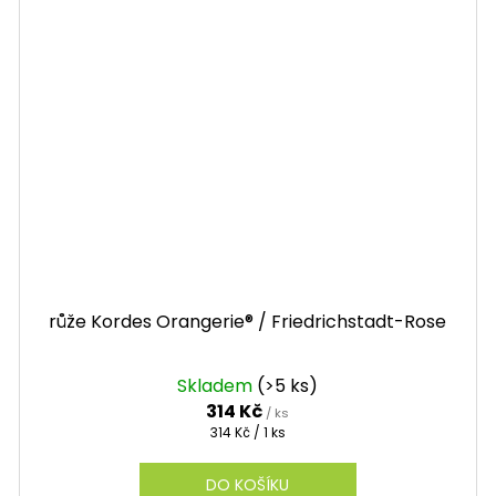
růže Kordes Orangerie® / Friedrichstadt-Rose
Skladem
(>5 ks)
314 Kč
/ ks
Měrná
314 Kč / 1 ks
cena:
DO KOŠÍKU