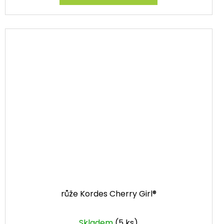
růže Kordes Cherry Girl®
Skladem
(5 ks)