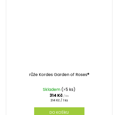
růže Kordes Garden of Roses®
Skladem
(>5 ks)
314 Kč
/ ks
Měrná
314 Kč / 1 ks
cena:
DO KOŠÍKU