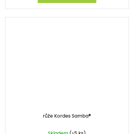
růže Kordes Samba®
Skladem
(>5 ks)