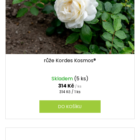
růže Kordes Kosmos®
Skladem
(5 ks)
314 Kč
/ ks
Měrná
314 Kč / 1 ks
cena:
DO KOŠÍKU