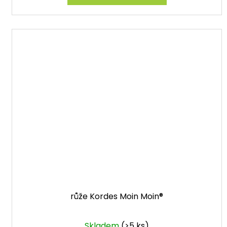
růže Kordes Moin Moin®
Skladem
(>5 ks)