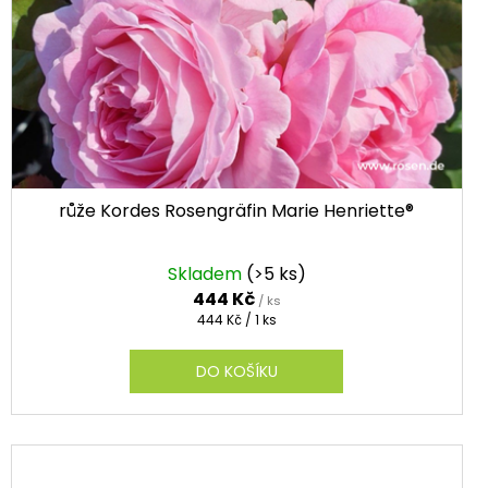
růže Kordes Rosengräfin Marie Henriette®
Skladem
(>5 ks)
444 Kč
/ ks
Měrná
444 Kč / 1 ks
cena:
DO KOŠÍKU