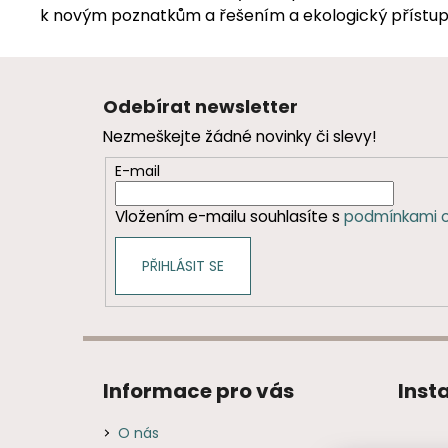
k novým poznatkům a řešením a ekologický přístup
Z
á
Odebírat newsletter
p
Nezmeškejte žádné novinky či slevy!
a
t
E-mail
í
Vložením e-mailu souhlasíte s
podmínkami o
PŘIHLÁSIT SE
Informace pro vás
Inst
O nás