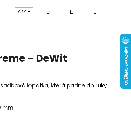
Hledat
Přihlášení
Nákupní
CZK
košík
reme – DeWit
ýsadbová lopatka, která padne do ruky.
50 mm