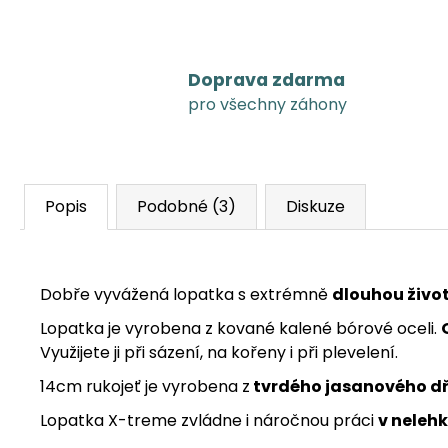
Doprava zdarma
pro všechny záhony
Popis
Podobné (3)
Diskuze
Dobře vyvážená lopatka s extrémně
dlouhou živo
Lopatka je vyrobena z kované kalené bórové oceli.
Využijete ji při sázení, na kořeny i při plevelení.
14cm rukojeť je vyrobena z
tvrdého jasanového d
Lopatka X-treme zvládne i náročnou práci
v neleh