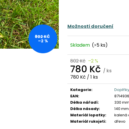
Možnosti doručení
802 KČ
–2 %
Skladem
(>5 ks)
802 Kč
–2 %
780 Kč
/ ks
Měrná
780 Kč / 1 ks
cena:
Kategorie
:
Doplňk
EAN
:
871493
Délka nářadí
:
330 m
Délka násady
:
140 mm
Materiál lopatky
:
kalená 
Materiál rukojeti
:
dřevo