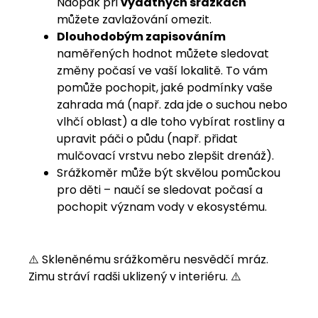
Naopak při
vydatných srážkách
můžete zavlažování omezit.
Dlouhodobým zapisováním
naměřených hodnot můžete sledovat
změny počasí ve vaší lokalitě. To vám
pomůže pochopit, jaké podmínky vaše
zahrada má (např. zda jde o suchou nebo
vlhčí oblast) a dle toho vybírat rostliny a
upravit páči o půdu (např. přidat
mulčovací vrstvu nebo zlepšit drenáž).
Srážkoměr může být skvělou pomůckou
pro děti – naučí se sledovat počasí a
pochopit význam vody v ekosystému.
⚠️ Skleněnému srážkoměru nesvědčí mráz.
Zimu stráví radši uklizený v interiéru. ⚠️