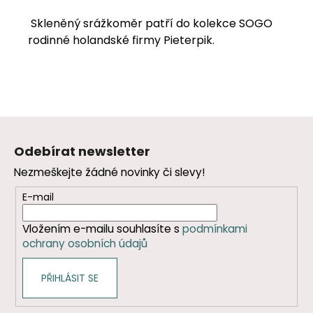
Skleněný srážkoměr patří do kolekce SOGO
rodinné holandské firmy Pieterpik.
Z
á
Odebírat newsletter
p
Nezmeškejte žádné novinky či slevy!
a
t
E-mail
í
Vložením e-mailu souhlasíte s
podmínkami
ochrany osobních údajů
PŘIHLÁSIT SE