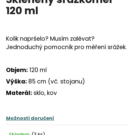
a
120 ml
j
í
t
?
Kolik napršelo? Musím zalévat?
Jednoduchý pomocník pro měření srážek.
Objem:
120 ml
HLEDAT
Výška:
85 cm (vč. stojanu)
Materál:
sklo, kov
D
o
p
o
Možnosti doručení
r
u
Skladem
(3 ks)