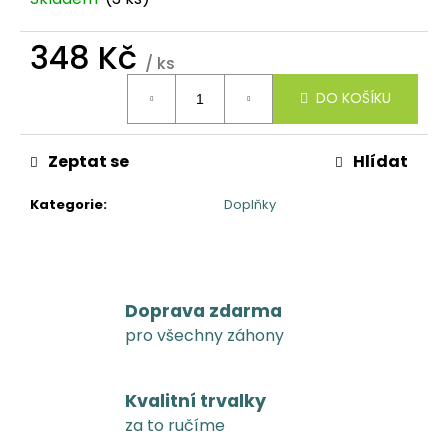
č
u
j
348 Kč
/ ks
e
Měrná
m
DO KOŠÍKU
cena:
e
Zeptat se
Hlídat
Kategorie
:
Doplňky
Doprava zdarma
pro všechny záhony
Kvalitní trvalky
za to ručíme