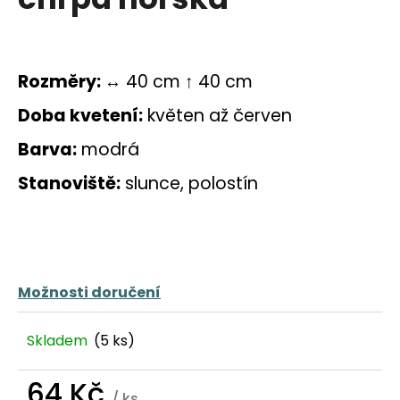
a
j
í
Rozměry:
↔ 40 cm ↑ 40 cm
t
?
Doba kvetení:
květen až červen
Barva:
modrá
Stanoviště:
slunce, polostín
HLEDAT
D
Možnosti doručení
o
p
Skladem
(5 ks)
o
r
u
64 Kč
/ ks