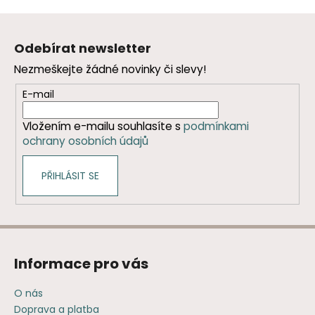
Z
á
Odebírat newsletter
p
Nezmeškejte žádné novinky či slevy!
a
t
E-mail
í
Vložením e-mailu souhlasíte s
podmínkami
ochrany osobních údajů
PŘIHLÁSIT SE
Informace pro vás
O nás
Doprava a platba