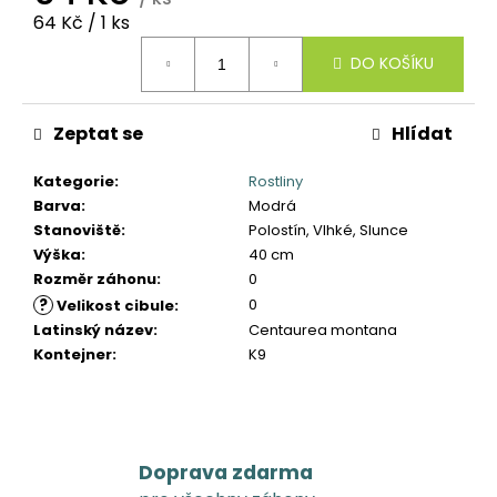
č
Měrná
64 Kč / 1 ks
u
cena:
j
DO KOŠÍKU
e
m
e
Zeptat se
Hlídat
Kategorie
:
Rostliny
Barva
:
Modrá
Stanoviště
:
Polostín, Vlhké, Slunce
Výška
:
40 cm
Rozměr záhonu
:
0
?
0
Velikost cibule
:
Latinský název
:
Centaurea montana
Kontejner
:
K9
Doprava zdarma