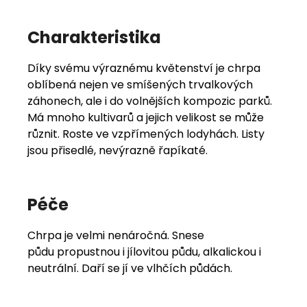
Charakteristika
Díky svému výraznému květenství je chrpa
oblíbená nejen ve smíšených trvalkových
záhonech, ale i do volnějších kompozic parků.
Má mnoho kultivarů a jejich velikost se může
různit. Roste ve vzpřímených lodyhách. Listy
jsou přisedlé, nevýrazně řapíkaté.
Péče
Chrpa je velmi nenáročná. Snese
půdu propustnou i jílovitou půdu, alkalickou i
neutrální. Daří se jí ve vlhčích půdách.