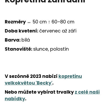
a
j
í
Rozměry
↔ 50 cm ↑ 60–80 cm
t
?
Doba kvetení:
červenec až září
Barva:
bílá
Stanoviště:
slunce, polostín
HLEDAT
D
V sezónně 2023 nabízí
kopretinu
o
velkokvětou 'Becky'
.
p
o
Nebo můžete vybírat trvalky
z celé naši
r
nabídky
.
u