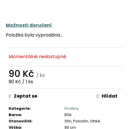
č
u
j
e
Možnosti doručení
m
e
Položka byla vyprodána…
Momentálně nedostupné
90 Kč
/ ks
Měrná
90 Kč / 1 ks
cena:
Zeptat se
Hlídat
Kategorie
:
Rostliny
Barva
:
Bílá
Stanoviště
:
Stín, Polostín, Vlhké
Výška
:
80 cm