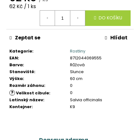
č
Měrná
62 Kč / 1 ks
u
cena:
j
DO KOŠÍKU
e
m
e
Zeptat se
Hlídat
Kategorie
:
Rostliny
EAN
:
8712044069555
Barva
:
Růžová
Stanoviště
:
Slunce
Výška
:
60 cm
Rozměr záhonu
:
0
?
0
Velikost cibule
:
Latinský název
:
Salvia officinalis
Kontejner
:
K9