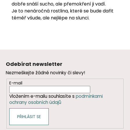
dobře snáší sucho, ale přemokření ji vadí.
Je to nenáročná rostlina, které se bude dařit
téměř všude, ale nejlépe na slunci.
Z
á
Odebírat newsletter
p
Nezmeškejte žádné novinky či slevy!
a
t
E-mail
í
Vložením e-mailu souhlasíte s
podmínkami
ochrany osobních údajů
PŘIHLÁSIT SE