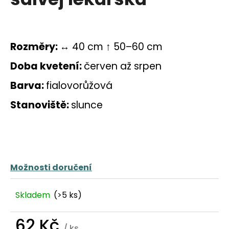
a
j
í
Rozměry:
↔ 40 cm ↑ 50–60 cm
t
?
Doba kvetení:
červen až srpen
Barva:
fialovorůžová
Stanoviště:
slunce
HLEDAT
D
Možnosti doručení
o
p
Skladem
(>5 ks)
o
r
u
62 Kč
/ ks