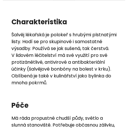
Charakteristika
Šalvěj lékařská je polokeř s hrubými plstnatými
listy. Hodí se pro skupinové i samostatné
výsadby. Používá se jak sušená, tak čerstvá.
V lidovém léčitelství má své využití pro své
protizánětlivé, antivirové a antibakteriální
účinky (šalvějové bonbóny na bolest v krku).
Oblíbená je také v kulinářství jako bylinka do
mnoha pokrmů.
Péče
Má ráda propustné chudší půdy, světlo a
slunná stanoviště. Potřebuje občasnou zálivku,