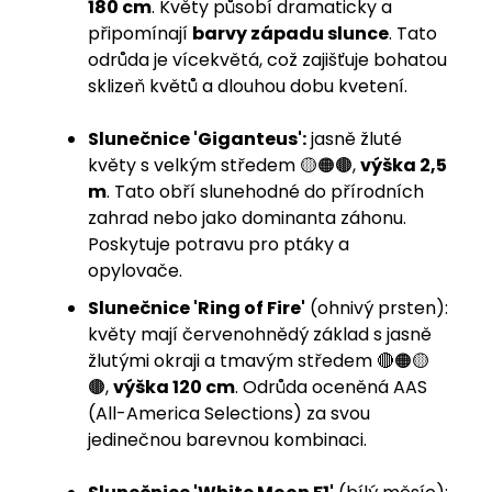
180 cm
. Květy působí dramaticky a
připomínají
barvy západu slunce
. Tato
odrůda je vícekvětá, což zajišťuje bohatou
sklizeň květů a dlouhou dobu kvetení.
Slunečnice 'Giganteus':
jasně žluté
květy s velkým středem 🟡🟠🟤,
výška 2,5
m
.
Tato obří slunehodné do přírodních
zahrad nebo jako dominanta záhonu.
Poskytuje potravu pro ptáky a
opylovače.
Slunečnice 'Ring of Fire'
(ohnivý prsten):
květy mají červenohnědý základ s jasně
žlutými okraji a tmavým středem 🔴🟠🟡
🟤,
výška 120 cm
. Odrůda oceněná AAS
(All-America Selections) za svou
jedinečnou barevnou kombinaci.