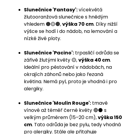
Slunečnice 'Fantasy':
vícekvětá
žlutooranžová slunečnice s hnědým
vhledem 🟠🟡🟤,
výška 70 cm
. Díky nižší
výšce se hodí i do nádob, na lemování a
nízké živé ploty.
Slunečnice 'Pacino':
trpasličí odrůda se
zářivě žlutými květy 🟡,
výška 40 cm
.
Ideální pro pěstování v nádobách, na
okrajích záhonů nebo jako řezaná
květina. Nemá pyl, proto je vhodná i pro
alergiky.
Slunečnice 'Moulin Rouge':
tmavě
vínové až téměř černé květy 🔴⚫️ s
velkým průměrem (15–20 cm),
výška 150
cm
. Tato odrůda je bez pylu, tedy vhodná
pro alergiky. Stále ale přitahuje