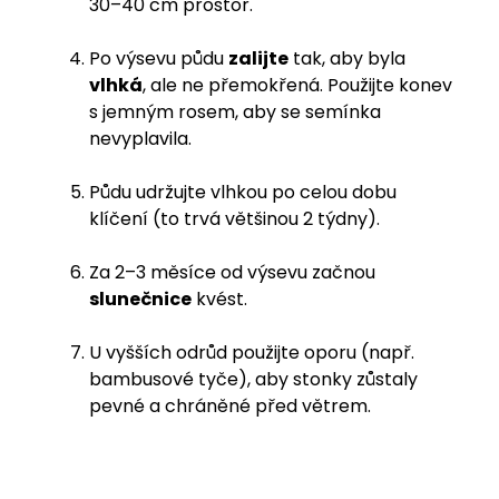
30–40 cm prostor.
Po výsevu půdu
zalijte
tak, aby byla
vlhká
, ale ne přemokřená. Použijte konev
s jemným rosem, aby se semínka
nevyplavila.
Půdu udržujte vlhkou po celou dobu
klíčení (to trvá většinou 2 týdny).
Za 2–3 měsíce od výsevu začnou
slunečnice
kvést.
U vyšších odrůd použijte oporu (např.
bambusové tyče), aby stonky zůstaly
pevné a chráněné před větrem.