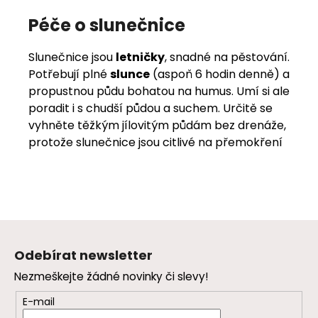
Péče o slunečnice
Slunečnice jsou
letničky
, snadné na pěstování.
Potřebují plné
slunce
(aspoň 6 hodin denně) a
propustnou půdu bohatou na humus. Umí si ale
poradit i s chudší půdou a suchem. Určitě se
vyhněte těžkým jílovitým půdám bez drenáže,
protože slunečnice jsou citlivé na přemokření
Z
á
Odebírat newsletter
p
Nezmeškejte žádné novinky či slevy!
a
t
E-mail