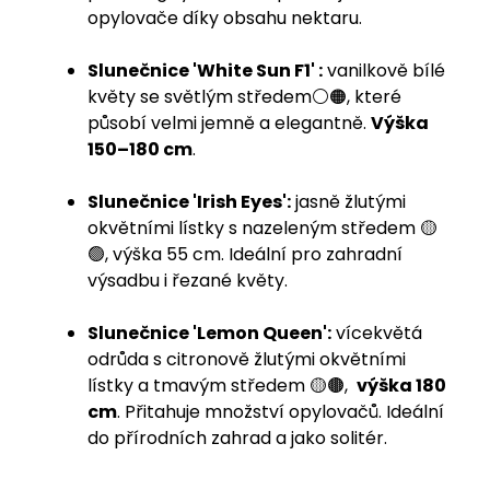
opylovače díky obsahu nektaru.
Slunečnice 'White Sun F1' :
vanilkově bílé
květy se světlým středem⚪️🟠, které
působí velmi jemně a elegantně.
Výška
150–180 cm
.
Slunečnice 'Irish Eyes':
jasně žlutými
okvětními lístky s nazeleným středem 🟡
🟢, výška 55 cm. Ideální pro zahradní
výsadbu i řezané květy.
Slunečnice 'Lemon Queen':
vícekvětá
odrůda s citronově žlutými okvětními
lístky a tmavým středem 🟡🟤,
výška 180
cm
. Přitahuje množství opylovačů. Ideální
do přírodních zahrad a jako solitér.