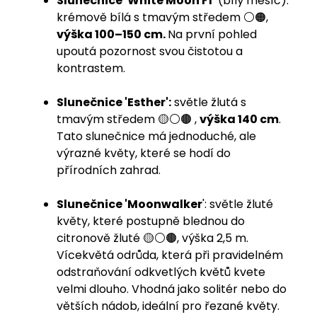
Slunečnice 'White Moon F1'
(bílý měsíc):
krémově bílá s tmavým středem ⚪️🟠,
výška 100–150 cm.
Na první pohled
upoutá pozornost svou čistotou a
kontrastem.
Slunečnice 'Esther':
světle žlutá s
tmavým středem 🟡⚪️🟤 ,
výška 140 cm
.
Tato slunečnice má jednoduché, ale
výrazné květy, které se hodí do
přírodních zahrad.
Slunečnice 'Moonwalker
': světle žluté
květy, které postupně blednou do
citronově žluté 🟡⚪️🟤, výška 2,5 m.
Vícekvětá odrůda, která při pravidelném
odstraňování odkvetlých květů kvete
velmi dlouho. Vhodná jako solitér nebo do
větších nádob, ideální pro řezané květy.