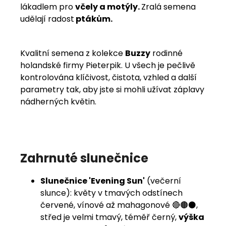
lákadlem pro
včely a motýly.
Zralá semena
udělají radost
ptákům.
Kvalitní semena z kolekce
Buzzy
rodinné
holandské firmy Pieterpik. U všech je pečlivě
kontrolována klíčivost, čistota, vzhled a další
parametry tak, aby jste si mohli užívat záplavy
nádherných květin.
Zahrnuté slunečnice
Slunečnice 'Evening Sun'
(večerní
slunce): květy v t
mavých odstínech
červené, vínové až mahagonové 🔴🟤⚫️,
střed je velmi tmavý, téměř černý,
výška