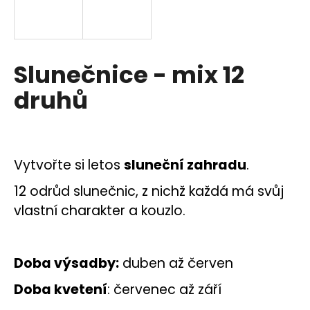
a
j
í
Slunečnice - mix 12
t
?
druhů
HLEDAT
Vytvořte si letos
sluneční zahradu
.
12 odrůd slunečnic, z nichž
každá má svůj
vlastní charakter a kouzlo.
D
o
p
Doba výsadby:
duben až červen
o
r
Doba kvetení
: červenec až září
u