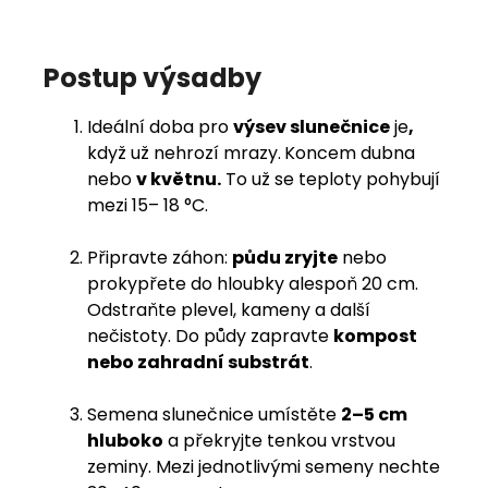
Postup výsadby
Ideální doba pro
výsev slunečnice
je
,
když už nehrozí mrazy.
Koncem dubna
nebo
v květnu.
To už se teploty pohybují
mezi 15– 18 °C.
Připravte záhon:
půdu zryjte
nebo
prokypřete do hloubky alespoň 20 cm.
Odstraňte plevel, kameny a další
nečistoty. Do půdy zapravte
kompost
nebo zahradní substrát
.
Semena slunečnice umístěte
2–5 cm
hluboko
a překryjte tenkou vrstvou
zeminy. Mezi jednotlivými semeny nechte