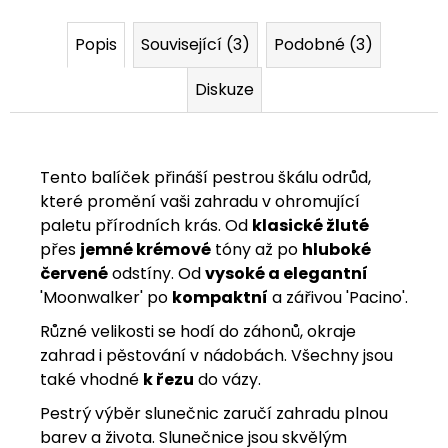
Popis
Související (3)
Podobné (3)
Diskuze
Tento balíček přináší pestrou škálu odrůd,
které promění vaši zahradu v ohromující
paletu přírodních krás.
Od
klasické žluté
přes
jemné krémové
tóny až po
hluboké
červené
odstíny. Od
vysoké a elegantní
'Moonwalker' po
kompaktní
a zářivou 'Pacino'.
Různé velikosti se hodí do záhonů, okraje
zahrad i pěstování v nádobách. Všechny jsou
také vhodné
k řezu
do vázy.
Pestrý výběr slunečnic zaručí zahradu plnou
barev a života. Slunečnice jsou skvělým