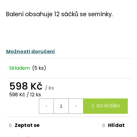
č
u
Balení obsahuje 12 sáčků se semínky.
j
e
m
e
Možnosti doručení
Skladem
(5 ks)
598 Kč
/ ks
Měrná
598 Kč / 12 ks
cena:
DO KOŠÍKU
Zeptat se
Hlídat