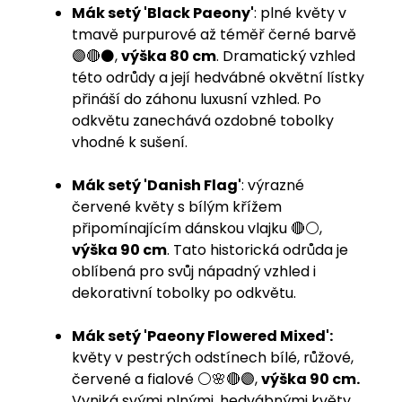
Mák setý 'Black Paeony'
: plné květy v
tmavě purpurové až téměř černé barvě
🟣🔴⚫️,
výška 80 cm
. Dramatický vzhled
této odrůdy a její hedvábné okvětní lístky
přináší do záhonu luxusní vzhled. Po
odkvětu zanechává ozdobné tobolky
vhodné k sušení.
Mák setý 'Danish Flag'
: výrazné
červené květy s bílým křížem
připomínajícím dánskou vlajku 🔴⚪️,
výška 90 cm
. Tato historická odrůda je
oblíbená pro svůj nápadný vzhled i
dekorativní tobolky po odkvětu.
Mák setý 'Paeony Flowered Mixed':
květy v pestrých odstínech bílé, růžové,
červené a fialové ⚪️🌸🔴🟣,
výška 90 cm.
Vyniká svými plnými, hedvábnými květy