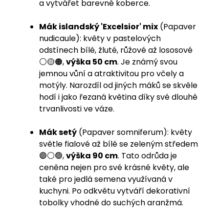
a vytvářet barevné koberce.
Mák islandský 'Excelsior' mix
(Papaver
nudicaule): květy v pastelových
odstínech bílé, žluté, růžové až lososové
⚪️🟡🟠,
výška 50 cm
. Je známý svou
jemnou vůní a atraktivitou pro včely a
motýly. Narozdíl od jiných máků se skvěle
hodí i jako řezaná květina díky své dlouhé
trvanlivosti ve váze.
Mák setý
(Papaver somniferum): květy
světle fialové až bílé se zeleným středem
🟣⚪️
🟢
,
výška 90 cm
. Tato odrůda je
ceněna nejen pro své krásné květy, ale
také pro jedlá semena využívaná v
kuchyni. Po odkvětu vytváří dekorativní
tobolky vhodné do suchých aranžmá.