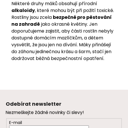
Některé druhy máků obsahují přírodní
alkaloidy
, které mohou být při požití toxické.
Rostliny jsou zcela
bezpečné pro pěstování
na zahradě
jako okrasné květiny. Jen
doporučujeme zajistit, aby části rostlin nebyly
dostupné domácím mazlíčkům, a dětem
vysvětlit, že jsou jen na dívání. Máky přinášejí
do záhonu jedinečnou krásu a šarm, stačí jen
dodržovat běžná bezpečnostní opatření.
Z
á
Odebírat newsletter
p
Nezmeškejte žádné novinky či slevy!
a
t
E-mail