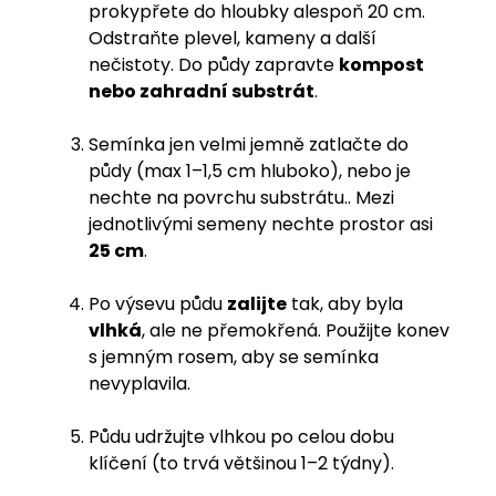
prokypřete do hloubky alespoň 20 cm.
Odstraňte plevel, kameny a další
nečistoty. Do půdy zapravte
kompost
nebo zahradní substrát
.
Semínka jen velmi jemně zatlačte do
půdy (max 1–1,5 cm hluboko), nebo je
nechte na povrchu substrátu.
. Mezi
jednotlivými semeny nechte prostor asi
25 cm
.
Po výsevu půdu
zalijte
tak, aby byla
vlhká
, ale ne přemokřená. Použijte konev
s jemným rosem, aby se semínka
nevyplavila.
Půdu udržujte vlhkou po celou dobu
klíčení (to trvá většinou 1–2 týdny).