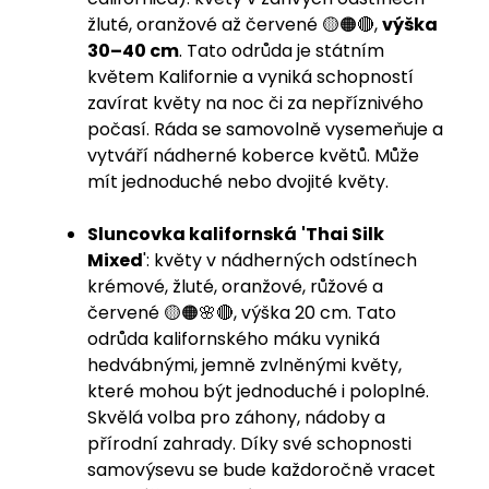
žluté, oranžové až červené 🟡🟠🔴,
výška
30–40 cm
. Tato odrůda je státním
květem Kalifornie a vyniká schopností
zavírat květy na noc či za nepříznivého
počasí. Ráda se samovolně vysemeňuje a
vytváří nádherné koberce květů. Může
mít jednoduché nebo dvojité květy.
Sluncovka kalifornská
'Thai Silk
Mixed
': květy v nádherných odstínech
krémové, žluté, oranžové, růžové a
červené 🟡🟠🌸🔴, výška 20 cm. Tato
odrůda kalifornského máku vyniká
hedvábnými, jemně zvlněnými květy,
které mohou být jednoduché i poloplné.
Skvělá volba pro záhony, nádoby a
přírodní zahrady. Díky své schopnosti
samovýsevu se bude každoročně vracet