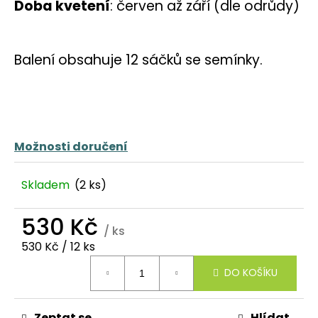
č
Doba kvetení
: červen až září (dle odrůdy)
u
j
e
Balení obsahuje 12 sáčků se semínky.
m
e
Možnosti doručení
Skladem
(2 ks)
530 Kč
/ ks
Měrná
530 Kč / 12 ks
cena:
DO KOŠÍKU
Zeptat se
Hlídat