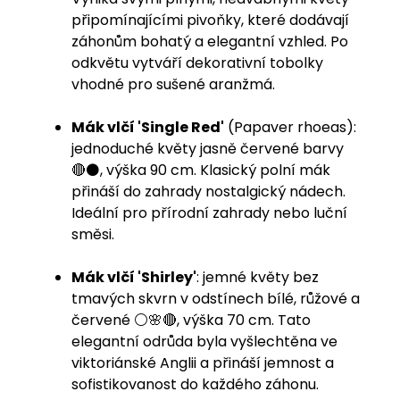
připomínajícími pivoňky, které dodávají
záhonům bohatý a elegantní vzhled. Po
odkvětu vytváří dekorativní tobolky
vhodné pro sušené aranžmá.
Mák vlčí 'Single Red'
(Papaver rhoeas):
jednoduché květy jasně červené barvy
🔴⚫️, výška 90 cm. Klasický polní mák
přináší do zahrady nostalgický nádech.
Ideální pro přírodní zahrady nebo luční
směsi.
Mák vlčí 'Shirley'
: jemné květy bez
tmavých skvrn v odstínech bílé, růžové a
červené ⚪️🌸🔴, výška 70 cm. Tato
elegantní odrůda byla vyšlechtěna ve
viktoriánské Anglii a přináší jemnost a
sofistikovanost do každého záhonu.