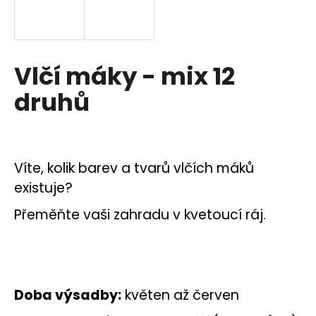
a
j
í
Vlčí máky - mix 12
t
?
druhů
HLEDAT
Víte, kolik barev a tvarů vlčích máků
existuje?
Přeměňte vaši zahradu v kvetoucí ráj.
D
o
p
o
r
Doba výsadby:
květen až červen
u