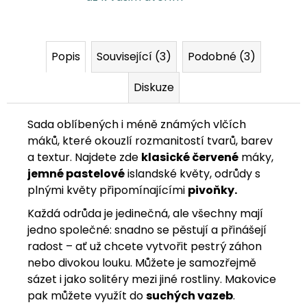
Popis
Související (3)
Podobné (3)
Diskuze
Sada oblíbených i méně známých vlčích
máků, které okouzlí rozmanitostí tvarů, barev
a textur.
Najdete zde
klasické červené
máky,
jemné pastelové
islandské květy, odrůdy s
plnými květy připomínajícími
pivoňky.
Každá odrůda je jedinečná, ale všechny mají
jedno společné: snadno se pěstují a přinášejí
radost – a
ť už chcete vytvořit pestrý záhon
nebo divokou louku. Můžete je samozřejmě
sázet i jako solitéry mezi jiné rostliny. Makovice
pak můžete využít do
suchých vazeb
.