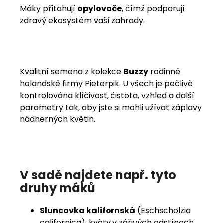
Máky přitahují
opylovače
, čímž podporují
zdravý ekosystém vaší zahrady.
Kvalitní semena z kolekce
Buzzy
rodinné
holandské firmy Pieterpik. U všech je pečlivě
kontrolována klíčivost, čistota, vzhled a další
parametry tak, aby jste si mohli užívat záplavy
nádherných květin.
V sadě najdete např. tyto
druhy máků
Sluncovka kalifornská
(Eschscholzia
californica): květy v zářivých odstínech