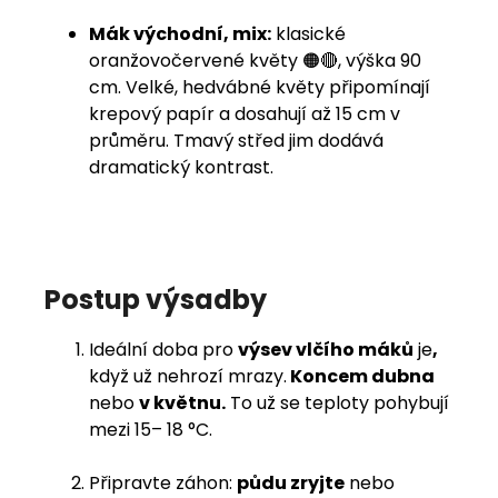
Mák východní, mix:
klasické
oranžovočervené květy 🟠🔴, výška 90
cm. Velké, hedvábné květy připomínají
krepový papír a dosahují až 15 cm v
průměru. Tmavý střed jim dodává
dramatický kontrast.
Postup výsadby
Ideální doba pro
výsev vlčího máků
je
,
když už nehrozí mrazy.
Koncem dubna
nebo
v květnu.
To už se teploty pohybují
mezi 15– 18 °C.
Připravte záhon:
půdu zryjte
nebo