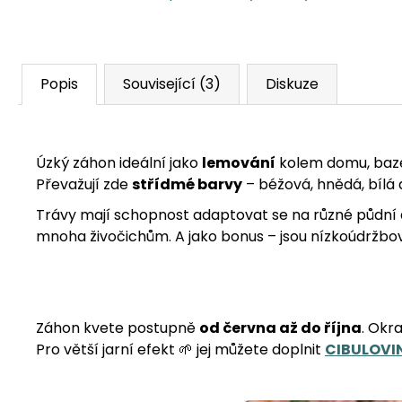
Popis
Související (3)
Diskuze
Úzký záhon ideální jako
lemování
kolem domu, bazén
Převažují zde
střídmé barvy
– béžová, hnědá, bílá 
Trávy mají schopnost adaptovat se na různé půdní a 
mnoha živočichům. A jako bonus – jsou nízkoúdržbové
Záhon kvete postupně
od června až do října
. Okr
Pro větší jarní efekt 🌱 jej můžete doplnit
CIBULOVI