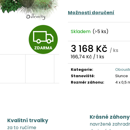
Možnosti doručení
Z
Skladem
(>5 ks)
3 168 Kč
ZDARMA
D
/ ks
Měrná
166,74 Kč / 1 ks
cena:
Kategorie
:
Oboust
A
Stanoviště
:
Slunce
Rozměr záhonu
:
4 x 0,5 
R
M
Krásné záhony
Kvalitní trvalky
navržené zahrad
za to ručíme