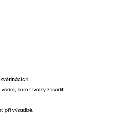
květináčích.
 věděli, kam trvalky zasadit
at při výsadbě.
.