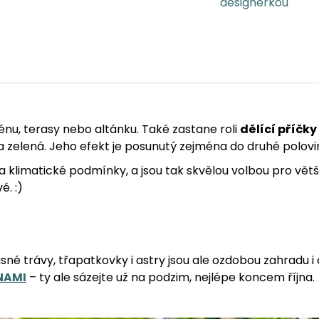
designérkou
A
u, terasy nebo altánku. Také zastane roli
dělící příčky
a zelená. Jeho efekt je posunutý zejména do druhé polovi
klimatické podmínky, a jsou tak skvělou volbou pro větši
. :)
asné trávy, třapatkovky i astry jsou ale ozdobou zahradu i
NAMI
– ty ale sázejte už na podzim, nejlépe koncem října.