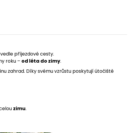
vedle příjezdové cesty.
ny roku –
od léta do zimy
.
nu zahrad. Díky svému vzrůstu poskytují útočiště
 celou
zimu
.