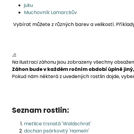
juku
Muchovník Lamarckův
Vybírat můžete z různých barev a velikostí. Příklad
⚠️
Na ilustraci záhonu jsou zobrazeny všechny obsažen
Záhon bude v každém ročním období úplně jiný,
Pokud nám některá z uvedených rostlin dojde, vyber
Seznam rostlin:
metlice trsnatá 'Waldschrat'
dochan psárkovitý 'Hameln'