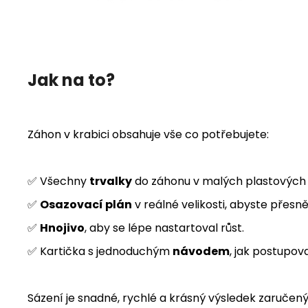
Jak na to?
Záhon v krabici obsahuje vše co potřebujete:
✅ Všechny
trvalky
do záhonu v malých plastových 
✅
Osazovací plán
v reálné velikosti, abyste přesně
✅
Hnojivo
, aby se lépe nastartoval růst.
✅ Kartička s jednoduchým
návodem
, jak postupov
Sázení je snadné, rychlé a krásný výsledek zaručený