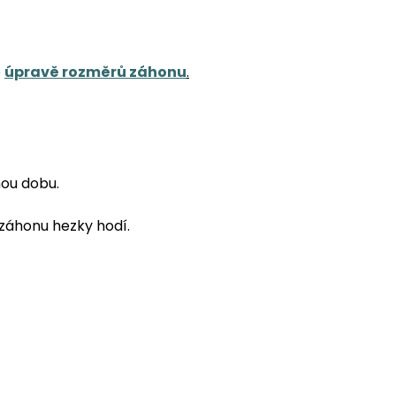
o
úpravě rozměrů záhonu
.
nou dobu.
 záhonu hezky hodí.