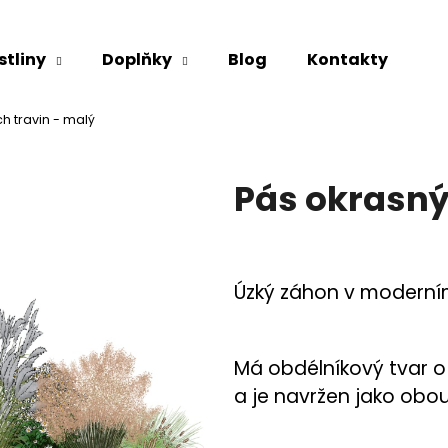
stliny
Doplňky
Blog
Kontakty
Co potřebujete najít?
h travin - malý
Pás okrasný
HLEDAT
Doporučujeme
Úzký záhon v moderním
Má obdélníkový tvar o 
a je navržen jako obo