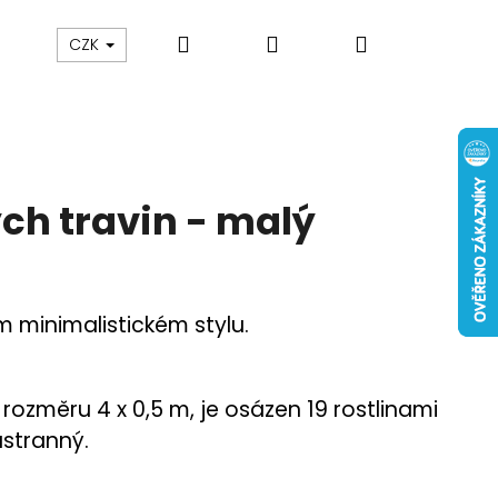
Hledat
Přihlášení
Nákupní
CZK
košík
ch travin - malý
 minimalistickém stylu.
rozměru 4 x 0,5 m, je osázen 19 rostlinami
ustranný.