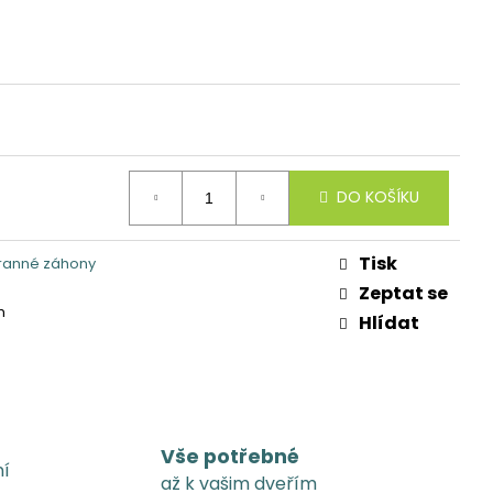
DO KOŠÍKU
Tisk
ranné záhony
Zeptat se
m
Hlídat
Vše potřebné
ní
až k vašim dveřím