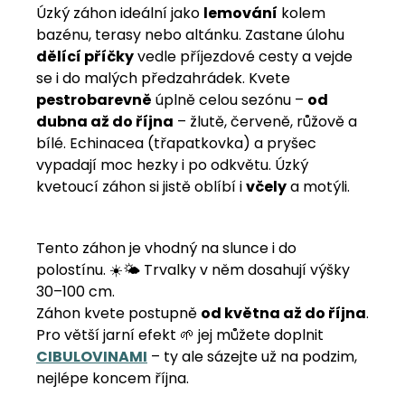
Úzký záhon ideální jako
lemování
kolem
bazénu, terasy nebo altánku. Zastane úlohu
dělící příčky
vedle příjezdové cesty a vejde
se i do malých předzahrádek. Kvete
pestrobarevně
úplně celou sezónu –
od
dubna až do října
– žlutě, červeně, růžově a
bílé. Echinacea (třapatkovka) a pryšec
vypadají moc hezky i po odkvětu. Úzký
kvetoucí záhon si jistě oblíbí i
včely
a motýli.
Tento záhon je vhodný na slunce i do
polostínu. ☀️🌤️ Trvalky v něm dosahují výšky
30–100 cm.
Záhon kvete postupně
od května až do října
.
Pro větší jarní efekt 🌱 jej můžete doplnit
CIBULOVINAMI
– ty ale sázejte už na podzim,
nejlépe koncem října.