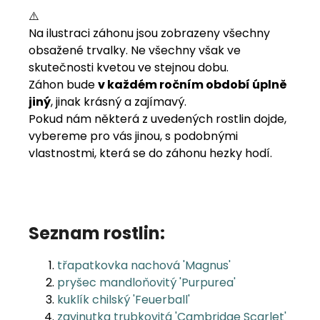
⚠️
Na ilustraci záhonu jsou zobrazeny všechny
obsažené trvalky. Ne všechny však ve
skutečnosti kvetou ve stejnou dobu.
Záhon bude
v každém ročním období úplně
jiný
, jinak krásný a zajímavý.
Pokud nám některá z uvedených rostlin dojde,
vybereme pro vás jinou, s podobnými
vlastnostmi, která se do záhonu hezky hodí.
Seznam rostlin:
třapatkovka nachová 'Magnus'
pryšec mandloňovitý 'Purpurea'
kuklík chilský 'Feuerball'
zavinutka trubkovitá 'Cambridge Scarlet'