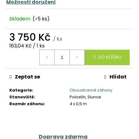
č
Možnosti doručení
u
j
Skladem
(>5 ks)
e
m
3 750 Kč
e
/ ks
Měrná
163,04 Kč / 1 ks
cena:
DO KOŠÍKU
Zeptat se
Hlídat
Kategorie
:
Oboustranné záhony
Stanoviště
:
Polostín, Slunce
Rozměr záhonu
:
4 x 0,5 m
Doprava zdarma