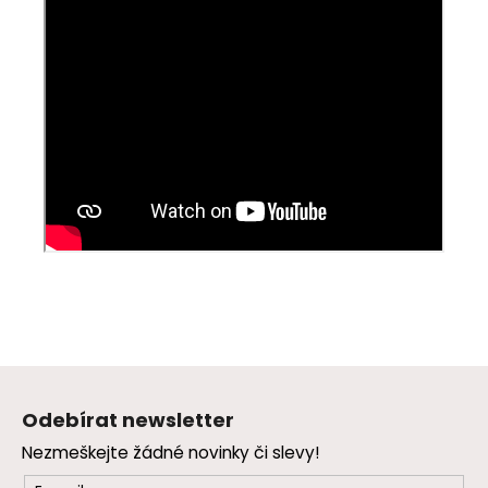
Z
á
Odebírat newsletter
p
Nezmeškejte žádné novinky či slevy!
a