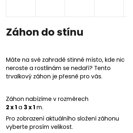
a
R
j
í
M
Záhon do stínu
t
A
?
Máte na své zahradě stinné místo, kde nic
neroste a rostlinám se nedaří? Tento
HLEDAT
trvalkový záhon je přesně pro vás.
D
Záhon nabízíme v rozměrech
o
2 x 1
a
3 x 1
m.
p
o
Pro zobrazení aktuálního složení záhonu
r
vyberte prosím velikost.
u