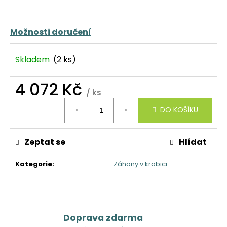
č
u
j
Možnosti doručení
e
m
e
Skladem
(2 ks)
4 072 Kč
/ ks
Měrná
DO KOŠÍKU
cena:
Zeptat se
Hlídat
Kategorie
:
Záhony v krabici
Doprava zdarma