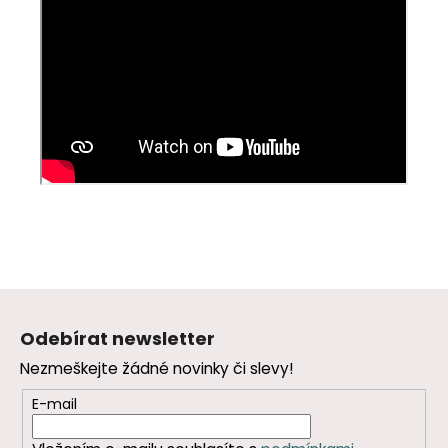
Z
á
Odebírat newsletter
p
Nezmeškejte žádné novinky či slevy!
a
t
E-mail
í