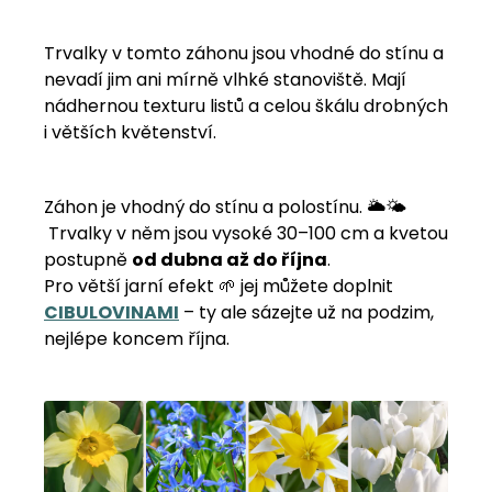
Trvalky v tomto záhonu jsou vhodné do stínu a
nevadí jim ani mírně vlhké stanoviště. Mají
nádhernou texturu listů a celou škálu drobných
i větších květenství.
Záhon je vhodný do stínu a polostínu. 🌥️🌤️
Trvalky v něm jsou vysoké 30–100 cm a kvetou
postupně
od dubna až do října
.
Pro větší jarní efekt 🌱 jej můžete doplnit
CIBULOVINAMI
– ty ale sázejte už na podzim,
nejlépe koncem října.