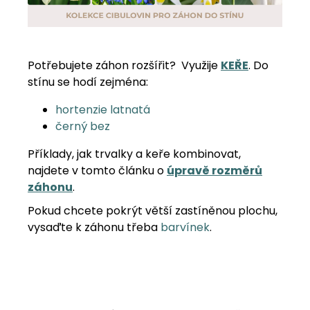
Potřebujete záhon rozšířit? Využije
KEŘE
. Do
stínu se hodí zejména:
hortenzie latnatá
černý bez
Příklady, jak trvalky a keře kombinovat,
najdete v tomto článku o
úpravě rozměrů
záhonu
.
Pokud chcete pokrýt větší zastíněnou plochu,
vysaďte k záhonu třeba
barvínek
.