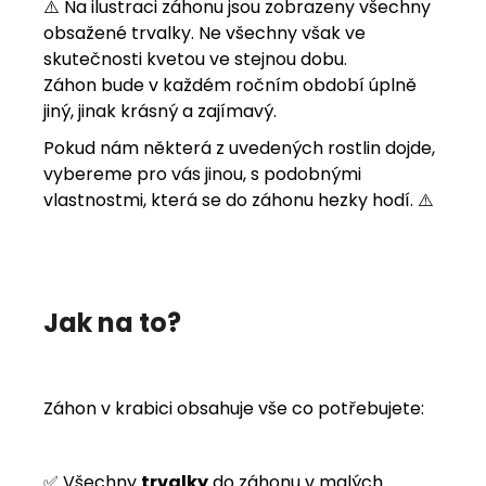
⚠️ Na ilustraci záhonu jsou zobrazeny všechny
obsažené trvalky. Ne všechny však ve
skutečnosti kvetou ve stejnou dobu.
Záhon bude v každém ročním období úplně
jiný, jinak krásný a zajímavý.
Pokud nám některá z uvedených rostlin dojde,
vybereme pro vás jinou, s podobnými
vlastnostmi, která se do záhonu hezky hodí. ⚠️
Jak na to?
Záhon v krabici obsahuje vše co potřebujete:
✅ Všechny
trvalky
do záhonu v malých