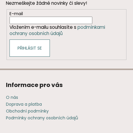
č
a
Nezmeškejte žádné novinky či slevy!
a
u
c
t
j
E-mail
í
e
í
p
m
Vložením e-mailu souhlasíte s
podmínkami
r
e
ochrany osobních údajů
v
k
y
PŘIHLÁSIT SE
v
ý
p
i
s
Informace pro vás
u
O nás
Doprava a platba
Obchodní podmínky
Podmínky ochrany osobních údajů