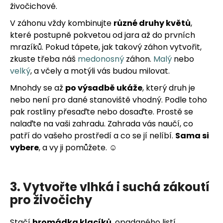
živočichové.
V záhonu vždy kombinujte
různé druhy květů
,
které postupně pokvetou od jara až do prvních
mrazíků.
Pokud tápete, jak takový záhon vytvořit,
zkuste třeba náš
medonosný
záhon.
Malý
nebo
velký
, a včely a motýli vás budou milovat.
Mnohdy se až
po výsadbě ukáže
, který druh je
nebo není pro dané stanoviště vhodný. Podle toho
pak rostliny přesaďte nebo dosaďte. Prostě se
nalaďte na vaši zahradu. Zahrada vás naučí, co
patří do vašeho prostředí a co se jí nelíbí.
Sama si
vybere
, a vy ji pomůžete. ☺️
3. Vytvořte vlhká i suchá zákoutí
pro živočichy
Stačí
hromádka klacíků
, opadaného listí,