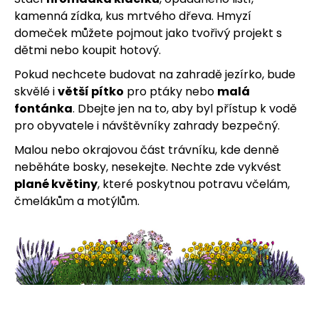
kamenná zídka, kus mrtvého dřeva. Hmyzí
domeček můžete pojmout jako tvořivý projekt s
dětmi nebo koupit hotový.
Pokud nechcete budovat na zahradě jezírko, bude
skvělé i
větší pítko
pro ptáky nebo
malá
fontánka
. Dbejte jen na to, aby byl přístup k vodě
pro obyvatele i návštěvníky zahrady bezpečný.
Malou nebo okrajovou část trávníku, kde denně
neběháte bosky, nesekejte. Nechte zde vykvést
plané květiny
, které poskytnou potravu včelám,
čmelákům a motýlům.