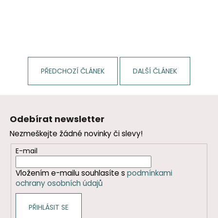
PŘEDCHOZÍ ČLÁNEK
DALŠÍ ČLÁNEK
Z
á
Odebírat newsletter
p
Nezmeškejte žádné novinky či slevy!
a
t
E-mail
í
Vložením e-mailu souhlasíte s
podmínkami
ochrany osobních údajů
PŘIHLÁSIT SE