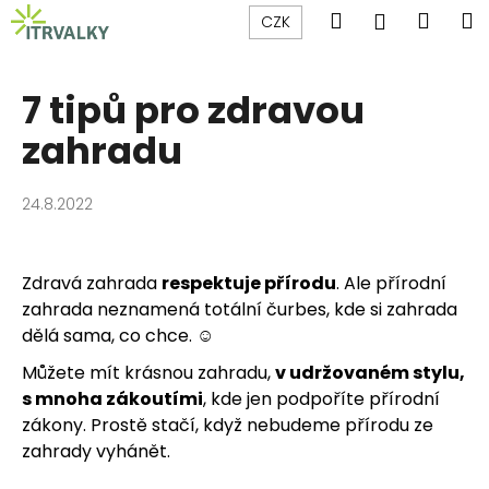
K
Přejít
Hledat
Náku
M
Přihlášen
CZK
na
o
obsah
Zpět
Zpět
košík
š
í
7 tipů pro zdravou
C
k
zahradu
o
p
o
24.8.2022
t
ř
Zdravá zahrada
respektuje přírodu
. Ale přírodní
e
zahrada neznamená totální čurbes, kde si zahrada
b
dělá sama, co chce. ☺️
u
j
Můžete mít krásnou zahradu,
v udržovaném stylu,
e
s mnoha zákoutími
, kde jen podpoříte přírodní
zákony. Prostě stačí, když nebudeme přírodu ze
t
zahrady vyhánět.
e
n