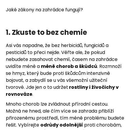
a
Jaké zákony na zahrádce fungují?
j
í
t
1. Zkuste to bez chemie
?
Asi vás napadne, že bez herbicidů, fungicidů a
pesticidů to přeci nejde. Věřte ale, že pokud
nebudete zasahovat chemií, časem na zahrádce
uvidíte méně a
méně chorob a škůdců
. Rozmnoží
HLEDAT
se hmyz, který bude proti škůdcům intenzivně
bojovat, a zabydlí se u vás všemožní užiteční
tvorové. Jde jen o to udržet
rostliny i živočichy v
D
rovnováze
.
o
Mnoho chorob lze zvládnout přírodní cestou.
p
o
Možná ne hned
, ale čím více se zahrada přiblíží
r
přirozenému prostředí, tím méně problému budete
u
řešit. Vybírejte
odrůdy odolnější
proti chorobám,