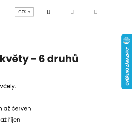
Hledat
Přihlášení
Nákupní
CZK
košík
věty - 6 druhů
včely.
n až červen
až říjen