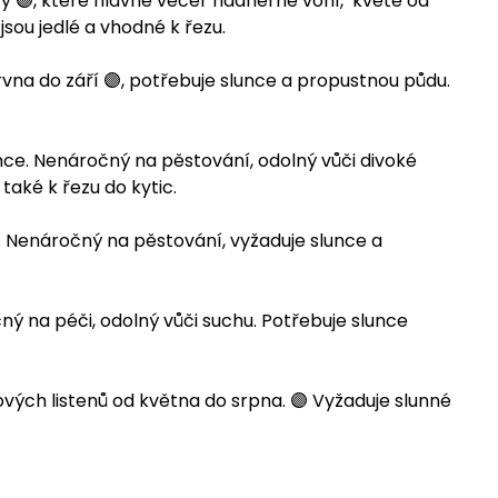
ty 🟣, které hlavně večer nádherně voní, kvete od
sou jedlé a vhodné k řezu.
vna do září 🟣, potřebuje slunce a propustnou půdu.
ce. Nenáročný na pěstování, odolný vůči divoké
také k řezu do kytic.
. Nenáročný na pěstování, vyžaduje slunce a
ný na péči, odolný vůči suchu. Potřebuje slunce
vých listenů od května do srpna. 🟣 Vyžaduje slunné