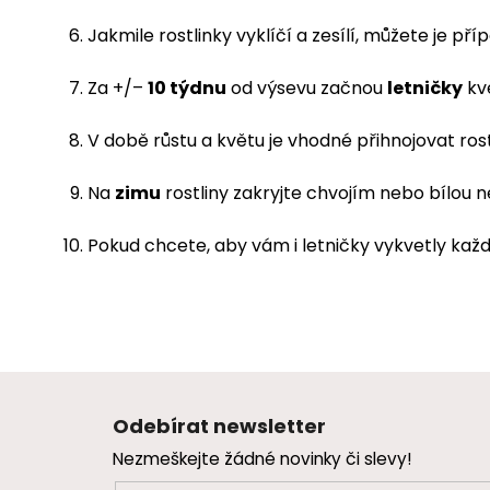
Jakmile rostlinky vyklíčí a zesílí, můžete je př
Za +/–
10 týdnu
od výsevu začnou
letničky
kvé
V době růstu a květu je vhodné přihnojovat ros
Na
zimu
rostliny zakryjte chvojím nebo bílou ne
Pokud chcete, aby vám i letničky vykvetly každ
Z
á
Odebírat newsletter
p
Nezmeškejte žádné novinky či slevy!
a