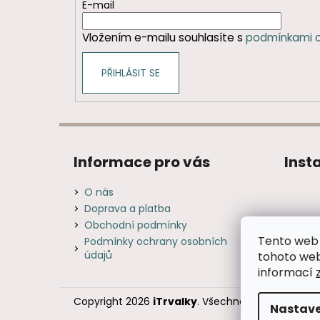
t
E-mail
í
Vložením e-mailu souhlasíte s
podmínkami o
PŘIHLÁSIT SE
Informace pro vás
Inst
O nás
Doprava a platba
Obchodní podmínky
Tento web 
Podmínky ochrany osobních
údajů
tohoto webu
informací
Copyright 2026
iTrvalky
. Všechna práva vyhraze
Nastave