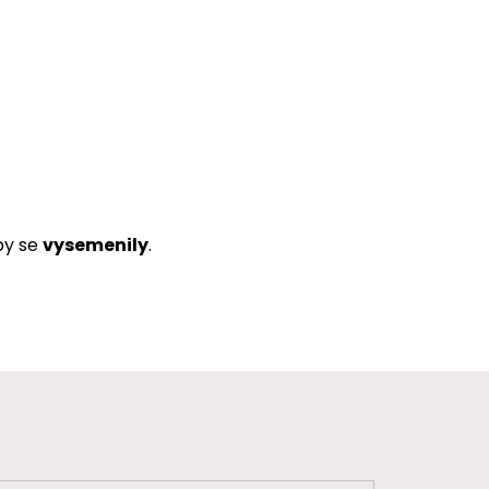
by se
vysemenily
.