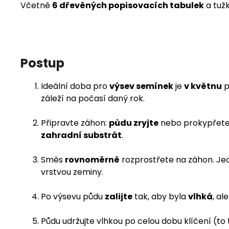
Včetně
6 dřevěných popisovacích tabulek
a tužk
Postup
Ideální doba pro
výsev semínek
je
v květnu
p
záleží na počasí daný rok.
Připravte záhon:
půdu zryjte
nebo prokypřete 
zahradní substrát
.
Směs
rovnoměrně
rozprostřete na záhon. Je
vrstvou zeminy.
Po výsevu půdu
zalijte
tak, aby byla
vlhká
, a
Půdu udržujte vlhkou po celou dobu klíčení (to 