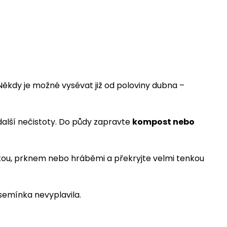
 Někdy je možné vysévat již od poloviny dubna –
alší nečistoty. Do půdy zapravte
kompost nebo
rukou, prknem nebo hráběmi a překryjte velmi tenkou
semínka nevyplavila.