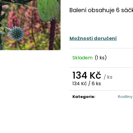
Balení obsahuje 6 sáč
Možnosti doručení
Skladem
(1 ks)
134 Kč
/ ks
Měrná
134 Kč / 6 ks
cena:
Kategorie
:
Rostliny