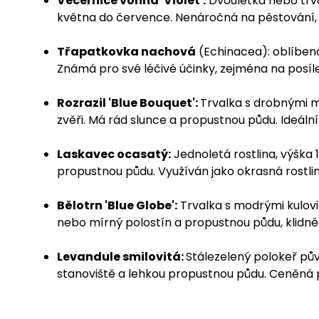
Večernice vonná 'Violet':
Dvouletka nebo trva
května do července. Nenáročná na pěstování, vy
Třapatkovka nachová
(Echinacea): oblíbená
Známá pro své léčivé účinky, zejména na posíle
Rozrazil 'Blue Bouquet':
Trvalka s drobnými m
zvěři. Má rád slunce a propustnou půdu. Ideální
Laskavec ocasatý:
Jednoletá rostlina, výška 
propustnou půdu. Využíván jako okrasná rostlin
Bělotrn 'Blue Globe':
T
rvalka s modrými kulovi
nebo mírný polostín a propustnou půdu, klidně 
Levandule smilovitá:
Stálezelený polokeř pův
stanoviště a lehkou propustnou půdu. Ceněná p