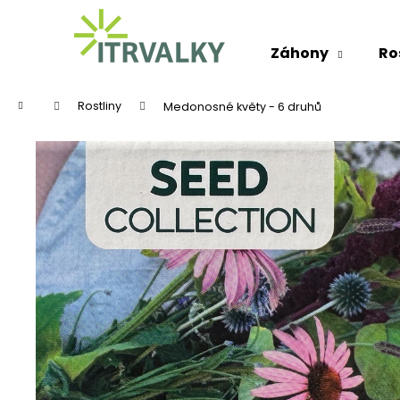
K
Přejít
na
o
obsah
Zpět
Zpět
š
Záhony
Ro
do
do
í
k
obchodu
obchodu
Domů
Rostliny
Medonosné květy - 6 druhů