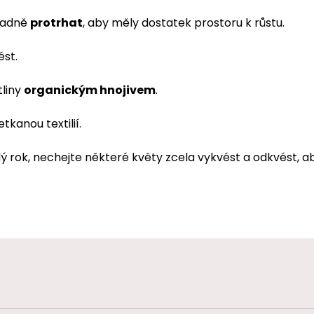
ípadně
protrhat
, aby měly dostatek prostoru k růstu.
st.
tliny
organickým hnojivem
.
tkanou textilií.
ý rok, nechejte některé květy zcela vykvést a odkvést, a