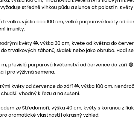
lka, výška 100 cm, hroznovitá květenství s fialovými kvě
žaduje středně vlhkou půdu a slunce až polostín. Květy j
 trvalka, výška cca 100 cm, velké purpurové květy od čer
ní imunity.
odrými květy 🔵, výška 30 cm, kvete od května do červen
 do trvalkových záhonů, skalek nebo jako obruba. Hodí se 
1 m, převislá purpurová květenství od července do září 
a i pro výživná semena.
tými květy od července do září 🔵, výška 100 cm. Nenároč
chudší. Vhodný k řezu a na sušení.
odem ze Středomoří, výška 40 cm, květy s korunou z fialo
ro aromatické vlastnosti i okrasný vzhled.