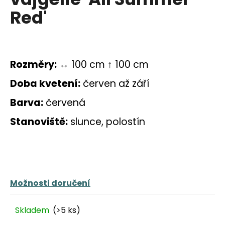
a
Red'
j
í
t
?
Rozměry:
↔ 100 cm ↑ 100 cm
Doba kvetení:
červen až září
Barva:
červená
HLEDAT
Stanoviště:
slunce, polostín
D
o
p
Možnosti doručení
o
r
Skladem
(>5 ks)
u