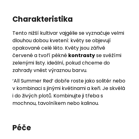
Charakteristika
Tento nižší kultivar vajgélie se vyznačuje velmi
dlouhou dobou kvetení: květy se objevují
opakované celé léto. Květy jsou zářivě
červené a tvoří pěkné
kontrasty
se svěžími
zelenými listy. ideální, pokud chceme do
zahrady vnést výraznou barvu.
‘All Summer Red’ dobře roste jako solitér nebo
v kombinaci s jinými květinami a keři. Je skvělá
i do živých plotů. Kombinujte ji třeba s
mochnou, tavolníkem nebo kalinou.
Péče