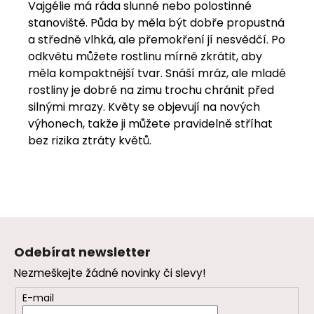
Vajgélie má ráda slunné nebo polostinné
stanoviště. Půda by měla být dobře propustná
a středně vlhká, ale přemokření jí nesvědčí. Po
odkvětu můžete rostlinu mírně zkrátit, aby
měla kompaktnější tvar. Snáší mráz, ale mladé
rostliny je dobré na zimu trochu chránit před
silnými mrazy. Květy se objevují na nových
výhonech, takže ji můžete pravidelně stříhat
bez rizika ztráty květů.
Z
á
Odebírat newsletter
p
Nezmeškejte žádné novinky či slevy!
a
t
E-mail