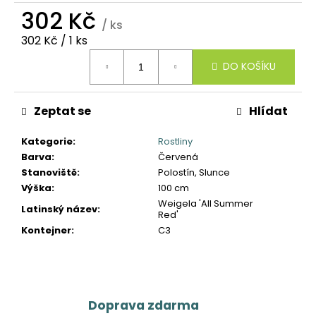
č
302 Kč
u
/ ks
j
Měrná
302 Kč / 1 ks
e
cena:
m
DO KOŠÍKU
e
Zeptat se
Hlídat
Kategorie
:
Rostliny
Barva
:
Červená
Stanoviště
:
Polostín, Slunce
Výška
:
100 cm
Weigela 'All Summer
Latinský název
:
Red'
Kontejner
:
C3
Doprava zdarma