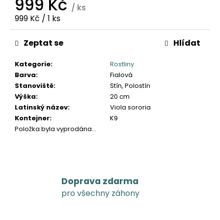
999 Kč
č
/ ks
u
Měrná
999 Kč / 1 ks
j
cena:
e
Zeptat se
Hlídat
m
e
Kategorie
:
Rostliny
Barva
:
Fialová
Stanoviště
:
Stín, Polostín
Výška
:
20 cm
Latinský název
:
Viola sororia
Kontejner
:
K9
Položka byla vyprodána…
Doprava zdarma
pro všechny záhony