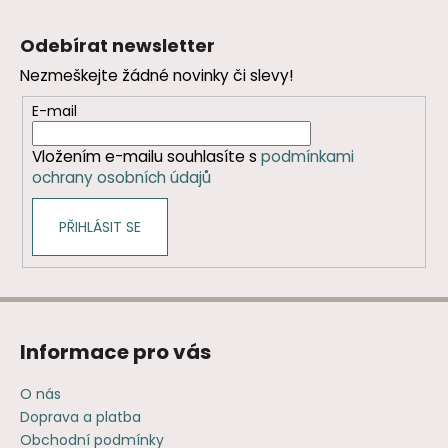
Z
á
Odebírat newsletter
p
Nezmeškejte žádné novinky či slevy!
a
t
E-mail
í
Vložením e-mailu souhlasíte s
podmínkami
ochrany osobních údajů
PŘIHLÁSIT SE
Informace pro vás
O nás
Doprava a platba
Obchodní podmínky