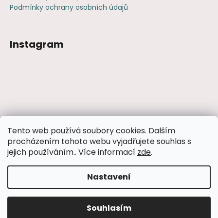
Podmínky ochrany osobních údajů
Instagram
Sledovat na Instagramu
Tento web používá soubory cookies. Dalším
procházením tohoto webu vyjadřujete souhlas s
Facebook
jejich používáním.. Více informací
zde
.
Nastavení
Vytvořil Shoptet
Souhlasím
Copyright 2026
iTrvalky
. Všechna práva vyhrazena.