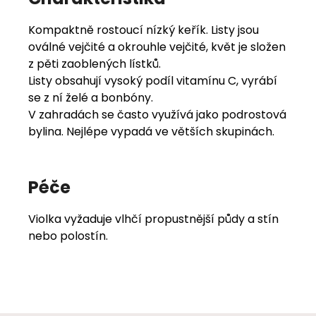
Kompaktně rostoucí nízký keřík. Listy jsou
oválné vejčité a okrouhle vejčité, květ je složen
z pěti zaoblených lístků.
Listy obsahují vysoký podíl vitamínu C, vyrábí
se z ní želé a bonbóny.
V zahradách se často využívá jako podrostová
bylina. Nejlépe vypadá ve větších skupinách.
Péče
Violka vyžaduje vlhčí propustnější půdy a stín
nebo polostín.