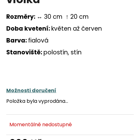
a
j
Rozměry:
↔ 30 cm ↑ 20 cm
í
Doba kvetení:
květen až červen
t
?
Barva:
fialová
Stanoviště:
polostín, stín
HLEDAT
Možnosti doručení
D
Položka byla vyprodána…
o
p
o
Momentálně nedostupné
r
u