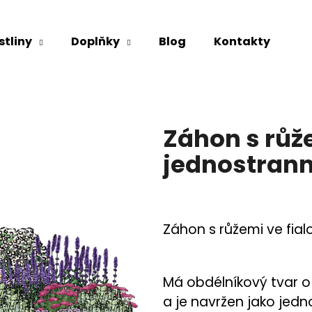
stliny
Doplňky
Blog
Kontakty
Co potřebujete najít?
Záhon s růže
HLEDAT
jednostran
Doporučujeme
Záhon s růžemi ve fial
Má obdélníkový tvar o 
a je navržen jako jedn