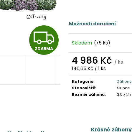
Možnosti doručení
Z
Skladem
(>5 ks)
ZDARMA
D
4 986 Kč
/ ks
Měrná
146,65 Kč / 1 ks
A
cena:
Kategorie
:
Záhony 
Stanoviště
:
Slunce
R
Rozměr záhonu
:
3,5 x 1,1
M
Krásné záhony