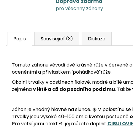
Doprava zdarma
pro všechny záhony
Popis
Související (3)
Diskuze
Tomuto záhonu vévodí dvě krásné růže v červené a 
oceněními a přívlastkem 'pohádková"růže.
Okolní trvalky v odstínech fialové, modré a bílé umo
zejména
v létě a až do pozdního podzimu
. Takže
Záhon je vhodný hlavně na slunce. ☀️ V polostínu se
Trvalky jsou vysoké 40–100 cm a kvetou postupně
o
Pro větší jarní efekt 🌱 jej můžete doplnit
CIBULOVI