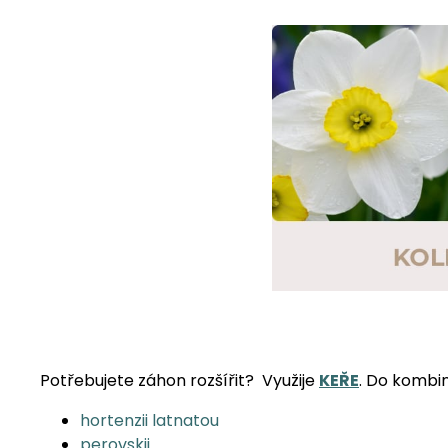
Potřebujete záhon rozšířit? Využije
KEŘE
. Do kombi
hortenzii latnatou
perovskii