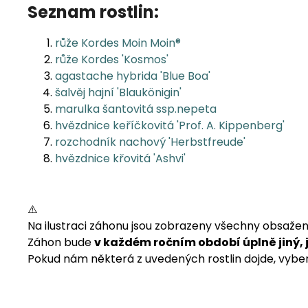
Seznam rostlin:
růže Kordes Moin Moin®
růže Kordes 'Kosmos'
agastache hybrida 'Blue Boa'
šalvěj hajní 'Blaukönigin'
marulka šantovitá ssp.nepeta
hvězdnice keříčkovitá 'Prof. A. Kippenberg'
rozchodník nachový 'Herbstfreude'
hvězdnice křovitá 'Ashvi'
⚠️
Na ilustraci záhonu jsou zobrazeny všechny obsažen
Záhon bude
v každém ročním období úplně jiný, 
Pokud nám některá z uvedených rostlin dojde, vyber