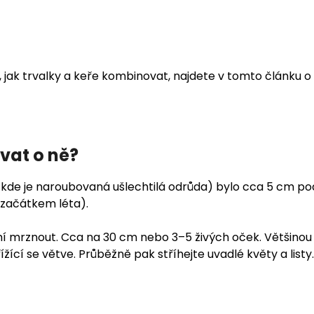
y, jak trvalky a keře kombinovat, najdete v tomto článku o
vat o ně?
 kde je naroubovaná ušlechtilá odrůda) bylo cca 5 cm pod
a začátkem léta).
esmí mrznout. Cca na 30 cm nebo 3–5 živých oček. Většinou
žící se větve. Průběžně pak stříhejte uvadlé květy a listy.