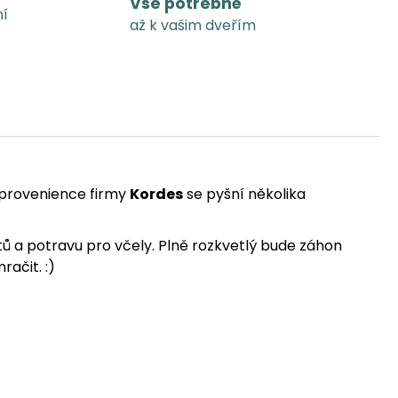
Vše potřebné
ní
až k vašim dveřím
 provenience firmy
Kordes
se pyšní několika
ětů a potravu pro včely. Plně rozkvetlý bude záhon
račit. :)