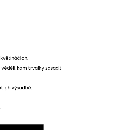
květináčích.
 věděli, kam trvalky zasadit
at při výsadbě.
.