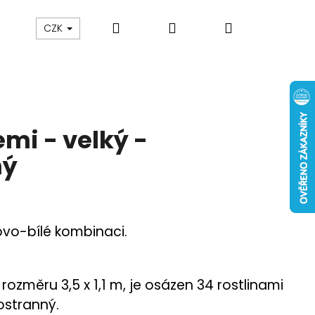
Hledat
Přihlášení
Nákupní
CZK
košík
mi - velký -
ný
ovo-bílé kombinaci.
rozměru 3,5 x 1,1 m, je osázen 34 rostlinami
ostranný.