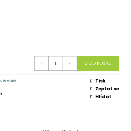
DO KOŠÍKU
Tisk
v krabici
Zeptat se
 m
Hlídat