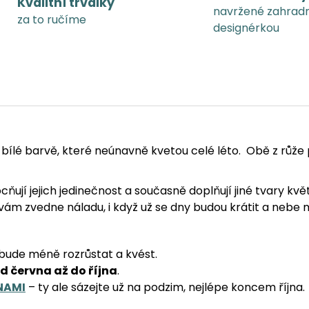
Kvalitní trvalky
A
navržené zahrad
za to ručíme
designérkou
bílé barvě, které neúnavně kvetou celé léto. Obě z růže
cňují jejich jedinečnost a současně doplňují jiné tvary kv
 vám zvedne náladu, i když už se dny budou krátit a nebe m
 bude méně rozrůstat a kvést.
d června až do října
.
NAMI
– ty ale sázejte už na podzim, nejlépe koncem října.