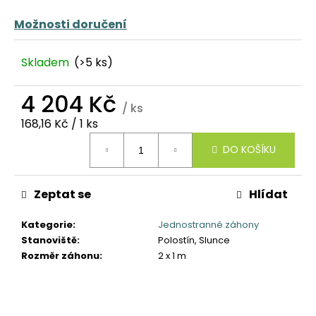
č
u
Možnosti doručení
j
e
Skladem
(>5 ks)
m
e
4 204 Kč
/ ks
Měrná
168,16 Kč / 1 ks
cena:
DO KOŠÍKU
Zeptat se
Hlídat
Kategorie
:
Jednostranné záhony
Stanoviště
:
Polostín, Slunce
Rozměr záhonu
:
2 x 1 m