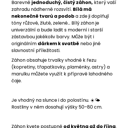
Barevně
jednoduchý, čistý záhon,
který vaší
zahradu nádherně rozsvítí.
Bílá má
nekonečně tvarů a podob
a zde ji doplňují
tóny růžové, žluté, zelené... Bílý záhon je
univerzální a bude ladit s moderní i starší
zástavbou jakékoliv barvy. Může být i
originálním
dárkem k svatbě
nebo jiné
slavnostní příležitosti.
Záhon obsahuje trvalky vhodné k řezu
(kopretiny, třapatkovky, plaménky, astry) a
marulku můžete využít k přípravě lahodného
čaje.
Je vhodný na slunce i do polostínu. ☀️🌤️
Rostliny v něm dosahují výšky 50–80 cm.
Záhon kvete postupně
od května až do října
.