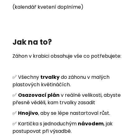
(kalendář kvetení doplníme)
Jak na to?
Záhon v krabici obsahuje vše co potřebujete:
✅ Všechny
trvalky
do záhonu v malých
plastových květináčích.
✅
Osazovací plán
v reálné velikosti, abyste
přesně věděli, kam trvalky zasadit
✅
Hnojivo
, aby se lépe nastartoval růst.
✅ Kartička s jednoduchým
návodem
, jak
postupovat při výsadbě.