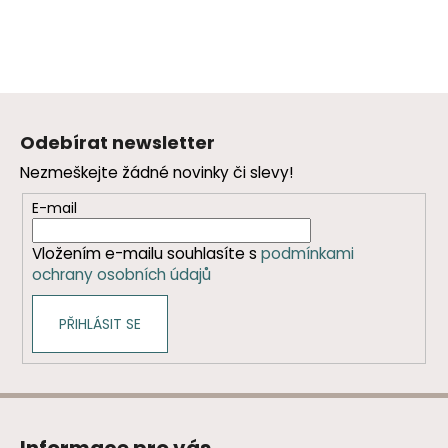
Z
á
Odebírat newsletter
p
Nezmeškejte žádné novinky či slevy!
a
t
E-mail
í
Vložením e-mailu souhlasíte s
podmínkami
ochrany osobních údajů
PŘIHLÁSIT SE