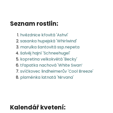
Seznam rostlin:
hvězdnice křovitá 'Ashvi'
sasanka hupejská 'Whirlwind'
marulka šantovitá ssp.nepeta
šalvěj hajní 'Schneehugel'
kopretina velkokvětá 'Becky'
třapatka nachová 'White Swan’
svíčkovec lindheimerův 'Cool Breeze'
plaménka latnatá 'Nirvana'
Kalendář kvetení: