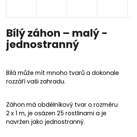
a
R
j
í
M
Bílý záhon – malý -
t
A
?
jednostranný
HLEDAT
Bílá může mít mnoho tvarů a dokonale
rozzáří vaši zahradu.
D
o
Záhon má obdélníkový tvar o rozměru
p
2 x 1 m, je osázen 25 rostlinami a je
o
navržen jako jednostranný.
r
u