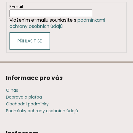
r
t
E-mail
v
í
k
Vložením e-mailu souhlasíte s
podmínkami
y
ochrany osobních údajů
v
ý
PŘIHLÁSIT SE
p
i
s
u
Informace pro vás
O nás
Doprava a platba
Obchodní podmínky
Podmínky ochrany osobních údajů