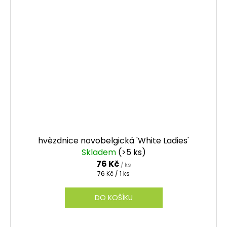
hvězdnice novobelgická 'White Ladies'
Skladem
(>5 ks)
76 Kč
/ ks
Měrná
76 Kč / 1 ks
cena:
DO KOŠÍKU