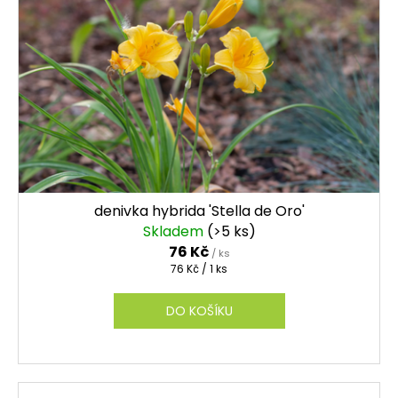
denivka hybrida 'Stella de Oro'
Skladem
(>5 ks)
76 Kč
/ ks
Měrná
76 Kč / 1 ks
cena:
DO KOŠÍKU