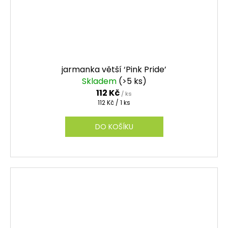
jarmanka větší ‘Pink Pride’
Skladem
(>5 ks)
112 Kč
/ ks
Měrná
112 Kč / 1 ks
cena:
DO KOŠÍKU