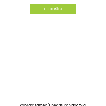
cena:
DO KOŠÍKU
kapraď samec 'Linearis Polydactyla'