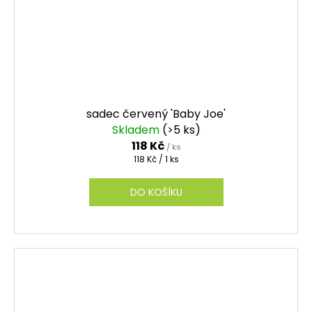
sadec červený 'Baby Joe'
Skladem
(>5 ks)
118 Kč
/ ks
Měrná
118 Kč / 1 ks
cena:
DO KOŠÍKU