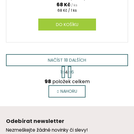
68 Kč
/ ks
Měrná
68 Kč / 1 ks
cena:
DO KOŠÍKU
NAČÍST 18 DALŠÍCH
S
1
4
6
t
O
r
98
položek celkem
v
á
l
n
NAHORU
k
á
o
d
v
Z
a
á
á
c
n
Odebírat newsletter
p
í
í
Nezmeškejte žádné novinky či slevy!
p
a