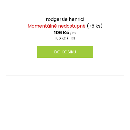
rodgersie henrici
Momentálně nedostupné
(>5 ks)
106 Kč
/ ks
Měrná
106 Kč / 1 ks
cena:
DO KOŠÍKU