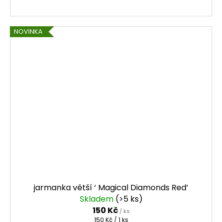
NOVINKA
jarmanka větší ‘ Magical Diamonds Red’
Skladem
(>5 ks)
150 Kč
/ ks
Měrná
150 Kč / 1 ks