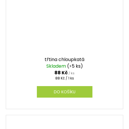
třtina chloupkatá
Skladem
(>5 ks)
88 Kč
/ ks
Měrná
88 Kč / 1 ks
cena:
DO KOŠÍKU