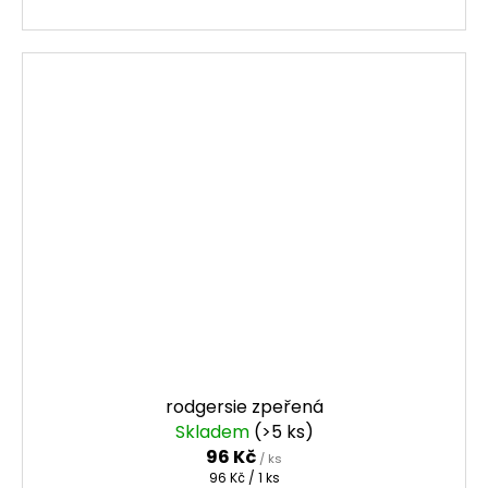
rodgersie zpeřená
Skladem
(>5 ks)
96 Kč
/ ks
Měrná
96 Kč / 1 ks