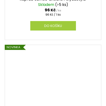
Skladem
(>5 ks)
96 Kč
/ ks
Měrná
96 Kč / 1 ks
cena:
DO KOŠÍKU
NOVINKA