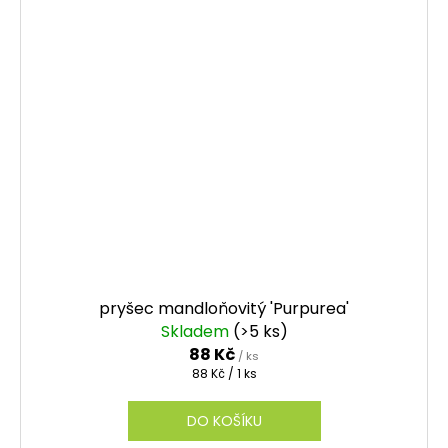
pryšec mandloňovitý 'Purpurea'
Skladem
(>5 ks)
88 Kč
/ ks
Měrná
88 Kč / 1 ks
cena:
DO KOŠÍKU