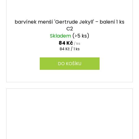
barvínek menší 'Gertrude Jekyll' – balení 1 ks
C2
Skladem
(>5 ks)
84 Kč
/ ks
Měrná
84 Kč / 1 ks
cena:
DO KOŠÍKU