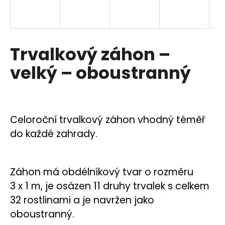
a
R
j
í
M
Trvalkový záhon –
t
A
?
velký – oboustranný
HLEDAT
Celoroční trvalkový záhon vhodný téměř
do každé zahrady.
D
o
Záhon má obdélníkový tvar o rozměru
p
3 x 1 m, je osázen 11 druhy trvalek s celkem
o
32 rostlinami a je navržen jako
r
oboustranný.
u