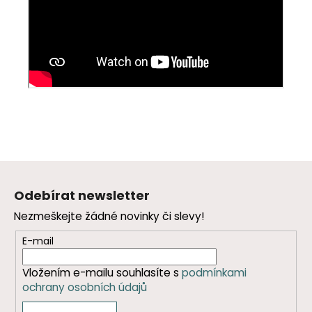
Z
á
Odebírat newsletter
p
Nezmeškejte žádné novinky či slevy!
a
t
E-mail
í
Vložením e-mailu souhlasíte s
podmínkami
ochrany osobních údajů