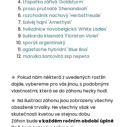
třapatka zářivá 'Goldsturm'
proso prutnaté 'Shenandoah'
rozchodník nachový 'Herbstfreude'
šalvěj hajní 'Amethyst'
hvězdnice novobelgická 'White Ladies'
šuškarda klasnatá 'Floristan Violet'
sporýš argentinský
agastache hybridní 'Blue Boa'
marulka šantovitá ssp.nepeta
✳️ Pokud nám některá z uvedených rostlin
dojde, vybereme pro vás jinou, s podobnými
vlastnostmi, která se do záhonu hezky hodí.
✳️ Na ilustraci záhonu jsou zobrazeny všechny
obsažené trvalky. Ne všechny však ve
skutečnosti kvetou ve stejnou dobu.
Záhon bude
v každém ročním období úplně