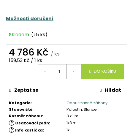
č
u
j
Možnosti doručení
e
m
e
Skladem
(>5 ks)
4 786 Kč
/ ks
Měrná
159,53 Kč / 1 ks
cena:
DO KOŠÍKU
Zeptat se
Hlídat
Kategorie
:
Oboustranné záhony
Stanoviště
:
Polostín, Slunce
Rozměr záhonu
:
3 x 1 m
?
1x3 m
Osazovací plán
:
?
1x
Info kartička
: