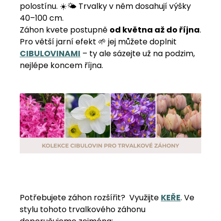
polostínu. ☀️🌤️ Trvalky v něm dosahují výšky
40–100 cm.
Záhon kvete postupně
od května až do října
.
Pro větší jarní efekt 🌱 jej můžete doplnit
CIBULOVINAMI
– ty ale sázejte už na podzim,
nejlépe koncem října.
Potřebujete záhon rozšířit? Využijte
KEŘE
. Ve
stylu tohoto trvalkového záhonu