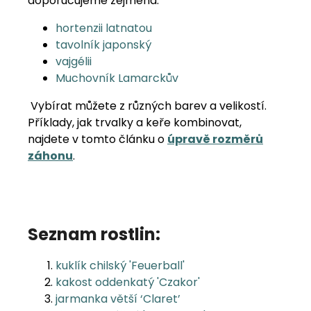
doporučujeme zejména:
hortenzii latnatou
tavolník japonský
vajgélii
Muchovník Lamarckův
Vybírat můžete z různých barev a velikostí.
Příklady, jak trvalky a keře kombinovat,
najdete v tomto článku o
úpravě rozměrů
záhonu
.
Seznam rostlin:
kuklík chilský 'Feuerball'
kakost oddenkatý 'Czakor'
jarmanka větší ‘Claret’