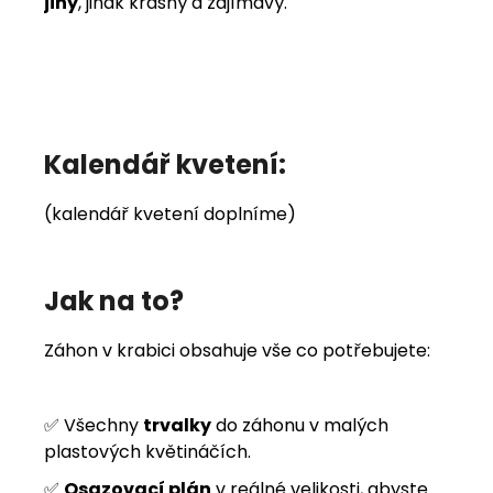
jiný
, jinak krásný a zajímavý.
Kalendář kvetení:
(kalendář kvetení doplníme)
Jak na to?
Záhon v krabici obsahuje vše co potřebujete:
✅ Všechny
trvalky
do záhonu v malých
plastových květináčích.
✅
Osazovací plán
v reálné velikosti, abyste