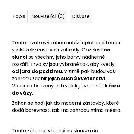
Popis
Související (3)
Diskuze
Tento trvalkový záhon nabízí uplatnění téměř
v jakékoliv části vaší zahrady. Obzvlášť
na
slunci
se všechny jeho barvy nádherně
rozzáří. Trvalky jsou vybrané tak, aby kvetly
od jara do podzimu
. V zimě pak budou vaši
zahradu zdobit jejich
suchá květenství.
Většina obsažených trvalek je vhodná i
k řezu
do vázy
.
Záhon se hodí jak do moderní zástavby, které
dodá barevnost, tak i na zahradu mimo město.
Tento záhon je vhodný na slunce i do