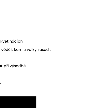
květináčích.
 věděli, kam trvalky zasadit
at při výsadbě.
.