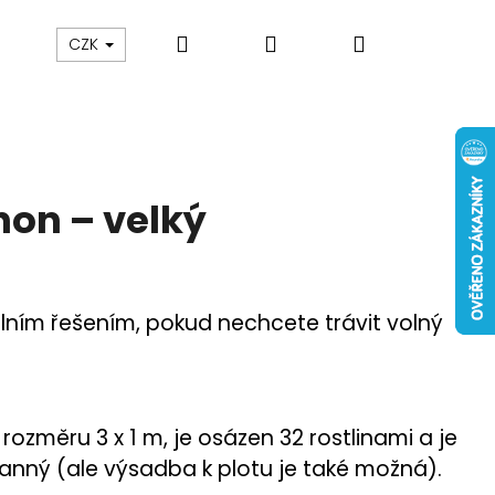
Hledat
Přihlášení
Nákupní
CZK
košík
hon – velký
álním řešením, pokud nechcete trávit volný
rozměru 3 x 1 m, je osázen 32 rostlinami a je
anný (ale výsadba k plotu je také možná).