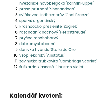
hvězdnice novobelgická 'Karminkuppel'
proso prutnaté 'Shenandoah'
svíčkovec lindheimerův 'Cool Breeze'
sporýš argentinský
krásnoočko přeslenité 'Zagreb'
rozchodník nachový 'Herbstfreude'
pryšec mnohobarvý
dobromysl obecná
denivka hybrida 'Stella de Oro'
yzop lékařský 'Aristatus'
zavinutka trubkovitá 'Cambridge Scarlet'
šuškarda klasnatá 'Floristan Violet'
Kalendář kvetení: