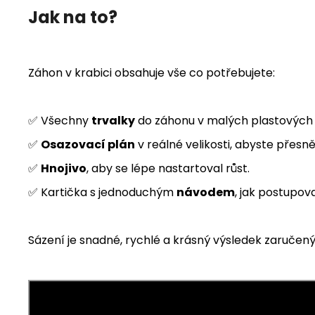
Jak na to?
Záhon v krabici obsahuje vše co potřebujete:
✅ Všechny
trvalky
do záhonu v malých plastových 
✅
Osazovací plán
v reálné velikosti, abyste přesně
✅
Hnojivo
, aby se lépe nastartoval růst.
✅ Kartička s jednoduchým
návodem
, jak postupov
Sázení je snadné, rychlé a krásný výsledek zaručený