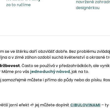
A
navržené zahrad
za to ručíme
designérkou
ým se ve štěrku daří obzvlášť dobře. Bez problému zvládaj
íjna a v zimě záhon ozdobí suchá květenství a okrasné tr
držbovost
. Často se používá v předzahrádkách, ale vynik
it? Máme pro vás
jednoduchý návod
, jak na to.
jej samozřejmě můžete i přímo do půdy nebo do písku. Ros
 větší jarní efekt 🌱 jej můžete doplnit
CIBULOVINAMI
– ty