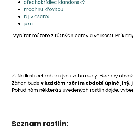
ořechokřídlec klandonský
mochnu křovitou
ruj vlasatou
juku
Vybírat můžete z různých barev a velikostí. Příklad
⚠️ Na ilustraci záhonu jsou zobrazeny všechny obsaž
Záhon bude
v každém ročním období úplně jiný
,
Pokud nám některá z uvedených rostlin dojde, vyber
Seznam rostlin: