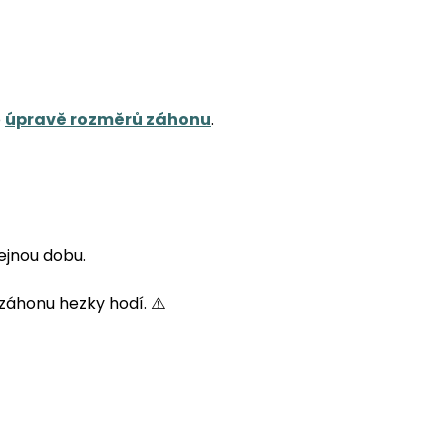
o
úpravě rozměrů záhonu
.
ejnou dobu.
záhonu hezky hodí. ⚠️