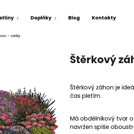
stliny
Doplňky
Blog
Kontakty
Co potřebujete najít?
hon – velký
Štěrkový zá
HLEDAT
Doporučujeme
Štěrkový záhon je ide
čas pletím.
Má obdélníkový tvar o 
navržen spíše oboustr