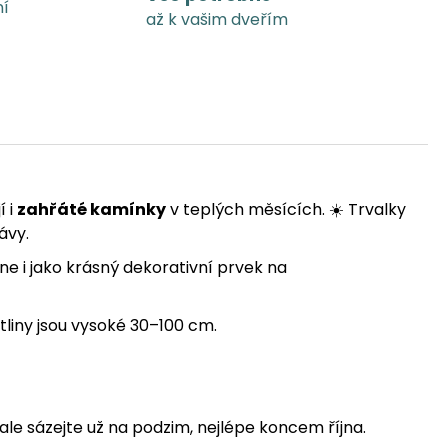
ní
až k vašim dveřím
í i
zahřáté kamínky
v teplých měsících. ☀️ Trvalky
ávy.
ne i jako krásný dekorativní prvek na
tliny jsou vysoké 30–100 cm.
 ale sázejte už na podzim, nejlépe koncem října.