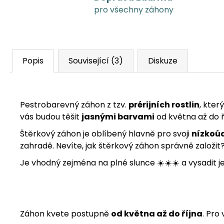
pro všechny záhony
Popis
Související (3)
Diskuze
Pestrobarevný záhon z tzv.
prérijních rostlin
, kter
vás budou těšit
jasnými barvami
od května až do ř
Štěrkový záhon je oblíbený hlavně pro svoji
nízkoú
zahradě. Nevíte, jak štěrkový záhon správně založ
Je vhodný zejména na plné slunce ☀️☀️☀️ a vysadit 
Záhon kvete postupně
od května až do října
. Pro